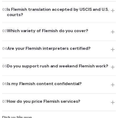
Is Flemish translation accepted by USCIS and U.S.
02
courts?
Which variety of Flemish do you cover?
03
Are your Flemish interpreters certified?
04
Do you support rush and weekend Flemish work?
05
Is my Flemish content confidential?
06
How do you price Flemish services?
07
Dịch vụ liên quan