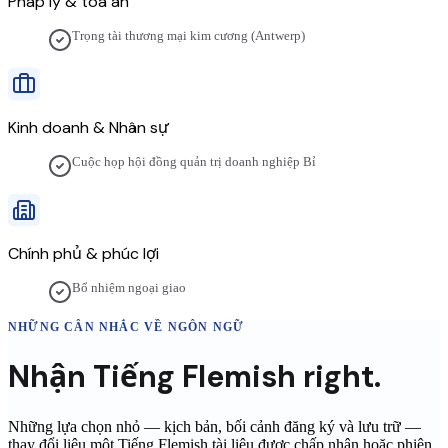
Pháp lý & tòa án
Trọng tài thương mại kim cương (Antwerp)
Kinh doanh & Nhân sự
Cuộc họp hội đồng quản trị doanh nghiệp Bỉ
Chính phủ & phúc lợi
Bổ nhiệm ngoại giao
NHỮNG CÂN NHẮC VỀ NGÔN NGỮ
Nhận
Tiếng Flemish
right.
Những lựa chọn nhỏ — kịch bản, bối cảnh đăng ký và lưu trữ —
thay đổi liệu một
Tiếng Flemish
tài liệu được chấp nhận hoặc phiên