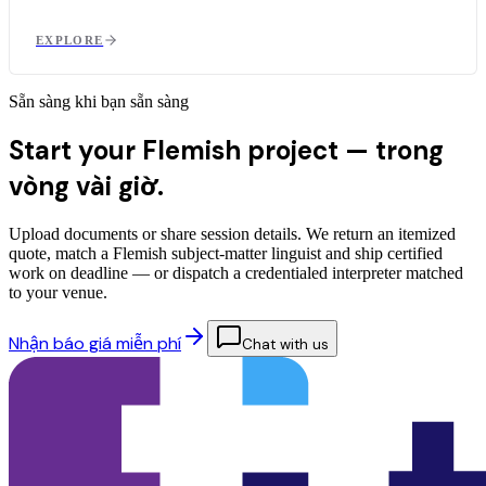
EXPLORE
Sẵn sàng khi bạn sẵn sàng
Start your Flemish project —
trong
vòng vài giờ.
Upload documents or share session details. We return an itemized
quote, match a Flemish subject-matter linguist and ship certified
work on deadline — or dispatch a credentialed interpreter matched
to your venue.
Nhận báo giá miễn phí
Chat with us