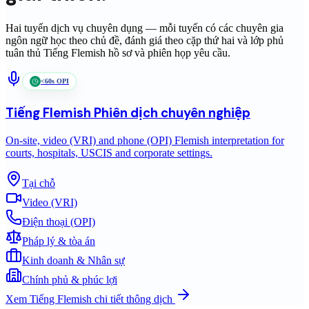
Hai tuyến dịch vụ chuyên dụng — mỗi tuyến có các chuyên gia
ngôn ngữ học theo chủ đề, đánh giá theo cặp thứ hai và lớp phủ
tuân thủ
Tiếng Flemish
hồ sơ và phiên họp yêu cầu.
<60s OPI
Tiếng Flemish
Phiên dịch chuyên nghiệp
On-site, video (VRI) and phone (OPI) Flemish interpretation for
courts, hospitals, USCIS and corporate settings.
Tại chỗ
Video (VRI)
Điện thoại (OPI)
Pháp lý & tòa án
Kinh doanh & Nhân sự
Chính phủ & phúc lợi
Xem
Tiếng Flemish
chi tiết thông dịch