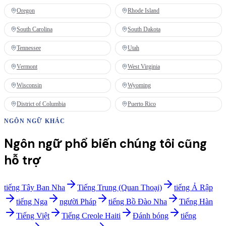
Oregon
Rhode Island
South Carolina
South Dakota
Tennessee
Utah
Vermont
West Virginia
Wisconsin
Wyoming
District of Columbia
Puerto Rico
NGÔN NGỮ KHÁC
Ngôn ngữ phổ biến chúng tôi cũng
hỗ trợ
tiếng Tây Ban Nha
Tiếng Trung (Quan Thoại)
tiếng Ả Rập
tiếng Nga
người Pháp
tiếng Bồ Đào Nha
Tiếng Hàn
Tiếng Việt
Tiếng Creole Haiti
Đánh bóng
tiếng