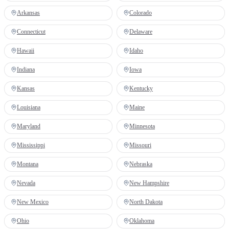
Arkansas
Colorado
Connecticut
Delaware
Hawaii
Idaho
Indiana
Iowa
Kansas
Kentucky
Louisiana
Maine
Maryland
Minnesota
Mississippi
Missouri
Montana
Nebraska
Nevada
New Hampshire
New Mexico
North Dakota
Ohio
Oklahoma