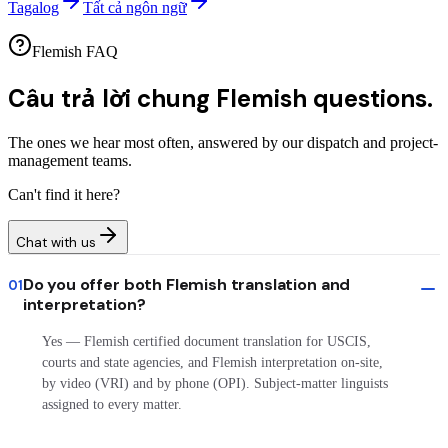
Tagalog
Tất cả ngôn ngữ
Flemish FAQ
Câu trả lời chung
Flemish questions.
The ones we hear most often, answered by our dispatch and project-
management teams.
Can't find it here?
Chat with us
Do you offer both Flemish translation and
01
interpretation?
Yes — Flemish certified document translation for USCIS,
courts and state agencies, and Flemish interpretation on-site,
by video (VRI) and by phone (OPI). Subject-matter linguists
assigned to every matter.