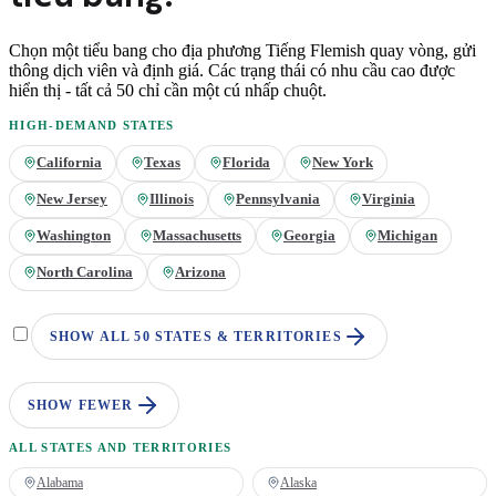
Chọn một tiểu bang cho địa phương
Tiếng Flemish
quay vòng, gửi
thông dịch viên và định giá. Các trạng thái có nhu cầu cao được
hiển thị - tất cả 50 chỉ cần một cú nhấp chuột.
HIGH-DEMAND STATES
California
Texas
Florida
New York
New Jersey
Illinois
Pennsylvania
Virginia
Washington
Massachusetts
Georgia
Michigan
North Carolina
Arizona
SHOW ALL 50 STATES & TERRITORIES
SHOW FEWER
ALL STATES AND TERRITORIES
Alabama
Alaska