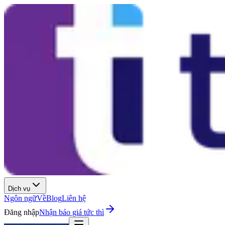
Dịch vụ
Ngôn ngữ
Về
Blog
Liên hệ
Đăng nhập
Nhận báo giá tức thì