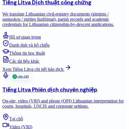
Tiếng Litva
Dịch thuật công chứng
We translate Lithuanian civil-registry documents (gimimo /
santuokos / mirties liudijimai), parish records and academic
credentials for Lithuanian citizenship-by-descent applications.
Hồ sơ quan trọng
Danh tính và hộ chiếu
Thông tin học thuật
Các tài liệu khác
Xem
Tiếng Litva
chi tiết bản dịch
<60s OPI
Tiếng Litva
Phiên dịch chuyên nghiệp
On-site, video (VRI) and phone (OPI) Lithuanian interpretation for
courts, hospitals, USCIS and corporate settings.
Tại chỗ
Video (VRI)