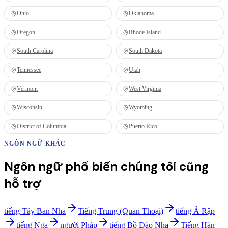
Ohio
Oklahoma
Oregon
Rhode Island
South Carolina
South Dakota
Tennessee
Utah
Vermont
West Virginia
Wisconsin
Wyoming
District of Columbia
Puerto Rico
NGÔN NGỮ KHÁC
Ngôn ngữ phổ biến chúng tôi cũng
hỗ trợ
tiếng Tây Ban Nha
Tiếng Trung (Quan Thoại)
tiếng Ả Rập
tiếng Nga
người Pháp
tiếng Bồ Đào Nha
Tiếng Hàn