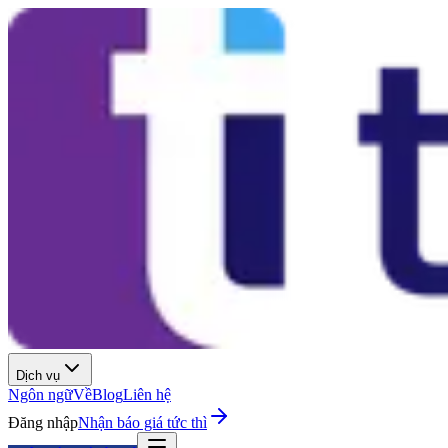
Dịch vụ
Ngôn ngữ
Về
Blog
Liên hệ
Đăng nhập
Nhận báo giá tức thì