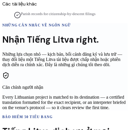
Các tài liệu khác
Parish records for citizenship-by-descent filings
NHỮNG CÂN NHẮC VỀ NGÔN NGỮ
Nhận
Tiếng Litva
right.
Những lựa chọn nhỏ — kịch bản, bối cảnh đăng ký và lưu trữ —
thay đổi liệu một
Tiếng Litva
tài liệu được chấp nhận hoặc phiên
dịch diễn ra chính xác. Đây là những gì chúng tôi theo dõi.
Căn chỉnh người nhận
Every Lithuanian project is matched to its destination — a certified
translation formatted for the exact recipient, or an interpreter briefed
on the venue's protocol — so it clears review the first time.
BẢO HIỂM 50 TIỂU BANG