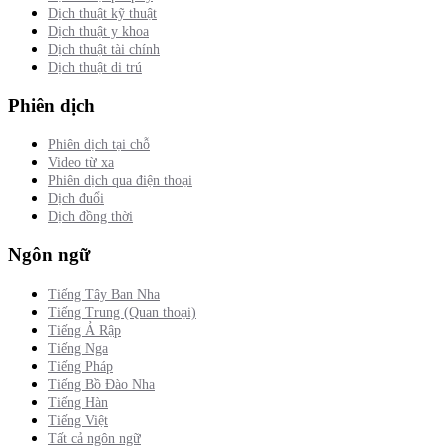
Dịch thuật kỹ thuật
Dịch thuật y khoa
Dịch thuật tài chính
Dịch thuật di trú
Phiên dịch
Phiên dịch tại chỗ
Video từ xa
Phiên dịch qua điện thoại
Dịch đuổi
Dịch đồng thời
Ngôn ngữ
Tiếng Tây Ban Nha
Tiếng Trung (Quan thoại)
Tiếng Ả Rập
Tiếng Nga
Tiếng Pháp
Tiếng Bồ Đào Nha
Tiếng Hàn
Tiếng Việt
Tất cả ngôn ngữ