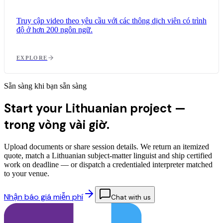
Truy cập video theo yêu cầu với các thông dịch viên có trình
độ ở hơn 200 ngôn ngữ.
EXPLORE
Sẵn sàng khi bạn sẵn sàng
Start your Lithuanian project —
trong vòng vài giờ.
Upload documents or share session details. We return an itemized
quote, match a Lithuanian subject-matter linguist and ship certified
work on deadline — or dispatch a credentialed interpreter matched
to your venue.
Nhận báo giá miễn phí
Chat with us