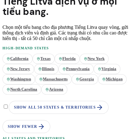
Tiếng Litva
dịch vụ ở
mọi
tiểu bang.
Chọn một tiểu bang cho địa phương
Tiếng Litva
quay vòng, gửi
thông dịch viên và định giá. Các trạng thái có nhu cầu cao được
hiển thị - tất cả 50 chỉ cần một cú nhấp chuột.
HIGH-DEMAND STATES
California
Texas
Florida
New York
New Jersey
Illinois
Pennsylvania
Virginia
Washington
Massachusetts
Georgia
Michigan
North Carolina
Arizona
SHOW ALL 50 STATES & TERRITORIES
SHOW FEWER
ALL STATES AND TERRITORIES