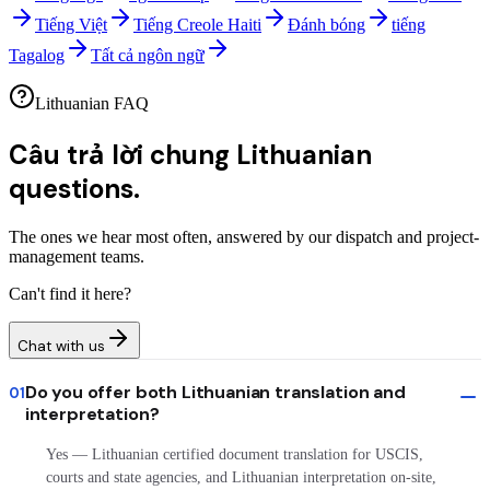
Tiếng Việt
Tiếng Creole Haiti
Đánh bóng
tiếng
Tagalog
Tất cả ngôn ngữ
Lithuanian FAQ
Câu trả lời chung
Lithuanian
questions.
The ones we hear most often, answered by our dispatch and project-
management teams.
Can't find it here?
Chat with us
Do you offer both Lithuanian translation and
01
interpretation?
Yes — Lithuanian certified document translation for USCIS,
courts and state agencies, and Lithuanian interpretation on-site,