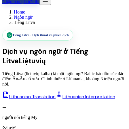
Nhận báo giá tức thì
Home
Ngôn ngữ
Tiếng Litva
Tiếng Litva
·
Dịch thuật và phiên dịch
Dịch vụ ngôn ngữ ở
Tiếng
Litva
Liệtuvių
Tiếng Litva (lietuvių kalba) là một ngôn ngữ Baltic bảo tồn các đặc
điểm Ấn-Âu cổ xưa. Chính thức ở Lithuania, khoảng 3 triệu người
nói.
Lithuanian Translation
Lithuanian Interpretation
—
người nói tiếng Mỹ
24 giờ