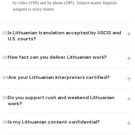
by video (VRI) and by phone (OPI). Subject-matter linguists
assigned to every matter.
Is Lithuanian translation accepted by USCIS and
02
U.S. courts?
How fast can you deliver Lithuanian work?
03
Are your Lithuanian interpreters certified?
04
Do you support rush and weekend Lithuanian
05
work?
Is my Lithuanian content confidential?
06