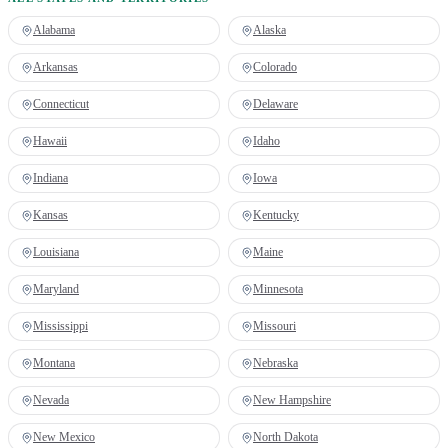
Alabama
Alaska
Arkansas
Colorado
Connecticut
Delaware
Hawaii
Idaho
Indiana
Iowa
Kansas
Kentucky
Louisiana
Maine
Maryland
Minnesota
Mississippi
Missouri
Montana
Nebraska
Nevada
New Hampshire
New Mexico
North Dakota