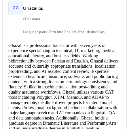
GG
Ghazal G.
Translator
Language pairs: Farsi into English, English into Farsi
Ghazal is a professional translator with seven years of
experience specializing in technical, IT, marketing, medical,
educational, literary, and business fields. Working
bidirectionally between
Persian and English
, Ghazal delivers
accurate and culturally appropriate translations, localization,
proofreading, and AI-assisted content review. Expertise
extends to healthcare, insurance, software, and public-facing
content, with a strong focus on terminology consistency and
fluency. Skilled in machine translation post-editing and
quality assurance workflows, Ghazal utilizes various CAT
tools including Polyglot, XTM, MemoQ, and ADAP to
manage remote, deadline-driven projects for international
clients. Professional background includes collaboration with
major language service and AI companies on linguistic QA
and data annotation tasks. Additionally, Ghazal holds a
graduate degree in Dramatic Literature and Performing Arts
and an undergraduate degree in English Literature,