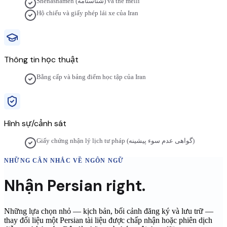
Shenasnameh (شناسنامه) và thẻ melli
Hộ chiếu và giấy phép lái xe của Iran
Thông tin học thuật
Bằng cấp và bảng điểm học tập của Iran
Hình sự/cảnh sát
Giấy chứng nhận lý lịch tư pháp (گواهی عدم سوء پیشینه)
NHỮNG CÂN NHẮC VỀ NGÔN NGỮ
Nhận
Persian
right.
Những lựa chọn nhỏ — kịch bản, bối cảnh đăng ký và lưu trữ —
thay đổi liệu một
Persian
tài liệu được chấp nhận hoặc phiên dịch