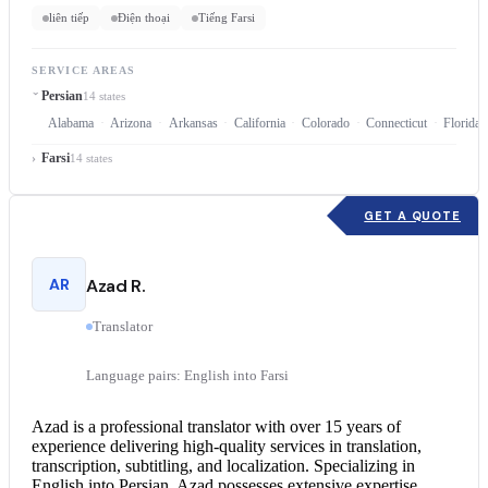
liên tiếp
Điện thoại
Tiếng Farsi
SERVICE AREAS
Persian
14 states
Alabama
Arizona
Arkansas
California
Colorado
Connecticut
Florida
Farsi
14 states
GET A QUOTE
AR
Azad R.
Translator
Language pairs: English into Farsi
Azad is a professional translator with over 15 years of
experience delivering high-quality services in translation,
transcription, subtitling, and localization. Specializing in
English into Persian
, Azad possesses extensive expertise