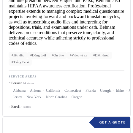
and interpretation between
English and Farsi
., Behnam also
maintains HIPAA awareness certification. Professional
expertise extends to managing complex medical questionnaire
projects involving forward and backward translation cycles,
as well as transcribing audio files and interpreting for
depositions, trials, and examinations under oath. Behnam
delivers precise renditions that preserve tone, clarity, and
technical accuracy while adhering strictly to professional
codes of ethics.
liên tiếp
Đồng thời
On Site
Video từ xa
Điện thoại
Tiếng Farsi
SERVICE AREAS
Persian
14 states
Alabama
Arizona
California
Connecticut
Florida
Georgia
Idaho
Ma
Jersey
New York
North Carolina
Oregon
Farsi
14 states
GET A QUOTE