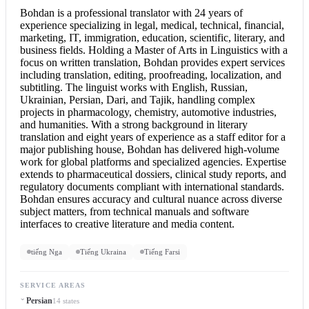
Bohdan is a professional translator with 24 years of
experience specializing in legal, medical, technical, financial,
marketing, IT, immigration, education, scientific, literary, and
business fields. Holding a Master of Arts in Linguistics with a
focus on written translation, Bohdan provides expert services
including translation, editing, proofreading, localization, and
subtitling. The linguist works with English, Russian,
Ukrainian, Persian, Dari, and Tajik, handling complex
projects in pharmacology, chemistry, automotive industries,
and humanities. With a strong background in literary
translation and eight years of experience as a staff editor for a
major publishing house, Bohdan has delivered high-volume
work for global platforms and specialized agencies. Expertise
extends to pharmaceutical dossiers, clinical study reports, and
regulatory documents compliant with international standards.
Bohdan ensures accuracy and cultural nuance across diverse
subject matters, from technical manuals and software
interfaces to creative literature and media content.
tiếng Nga
Tiếng Ukraina
Tiếng Farsi
SERVICE AREAS
Persian
14 states