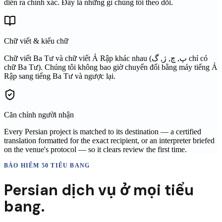
diễn ra chính xác. Đây là những gì chúng tôi theo dõi.
Chữ viết & kiểu chữ
Chữ viết Ba Tư và chữ viết Ả Rập khác nhau (پ, ​​چ, ژ, گ chỉ có
chữ Ba Tư). Chúng tôi không bao giờ chuyển đổi bằng máy tiếng Ả
Rập sang tiếng Ba Tư và ngược lại.
Căn chỉnh người nhận
Every Persian project is matched to its destination — a certified
translation formatted for the exact recipient, or an interpreter briefed
on the venue's protocol — so it clears review the first time.
BẢO HIỂM 50 TIỂU BANG
Persian
dịch vụ ở
mọi tiểu
bang.