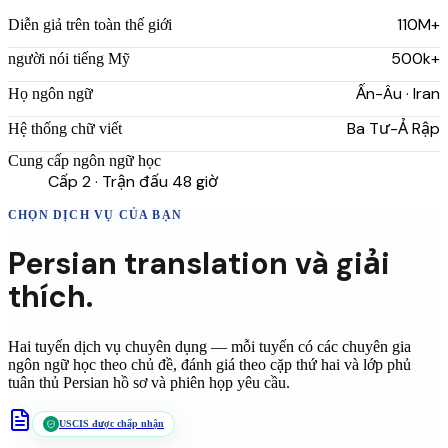
110M+
Diễn giả trên toàn thế giới
500k+
người nói tiếng Mỹ
Ấn-Âu · Iran
Họ ngôn ngữ
Ba Tư-Ả Rập
Hệ thống chữ viết
Cung cấp ngôn ngữ học
Cấp 2 · Trận đấu 48 giờ
CHỌN DỊCH VỤ CỦA BẠN
Persian
translation
và giải
thích.
Hai tuyến dịch vụ chuyên dụng — mỗi tuyến có các chuyên gia
ngôn ngữ học theo chủ đề, đánh giá theo cặp thứ hai và lớp phủ
tuân thủ
Persian
hồ sơ và phiên họp yêu cầu.
USCIS được chấp nhận