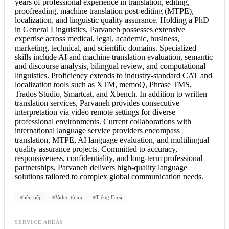
years of professional experience in translation, editing,
proofreading, machine translation post-editing (MTPE),
localization, and linguistic quality assurance. Holding a PhD
in General Linguistics, Parvaneh possesses extensive
expertise across medical, legal, academic, business,
marketing, technical, and scientific domains. Specialized
skills include AI and machine translation evaluation, semantic
and discourse analysis, bilingual review, and computational
linguistics. Proficiency extends to industry-standard CAT and
localization tools such as XTM, memoQ, Phrase TMS,
Trados Studio, Smartcat, and Xbench. In addition to written
translation services, Parvaneh provides
consecutive
interpretation
via video remote settings for diverse
professional environments. Current collaborations with
international language service providers encompass
translation, MTPE, AI language evaluation, and multilingual
quality assurance projects. Committed to accuracy,
responsiveness, confidentiality, and long-term professional
partnerships, Parvaneh delivers high-quality language
solutions tailored to complex global communication needs.
liên tiếp
Video từ xa
Tiếng Farsi
SERVICE AREAS