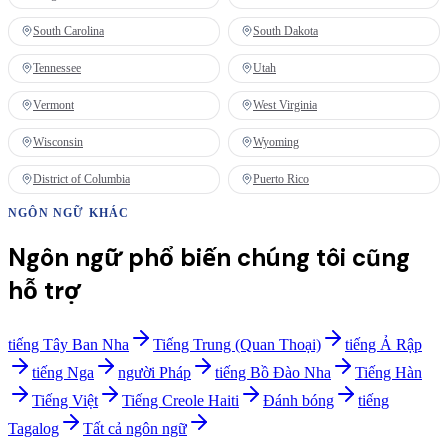
South Carolina
South Dakota
Tennessee
Utah
Vermont
West Virginia
Wisconsin
Wyoming
District of Columbia
Puerto Rico
NGÔN NGỮ KHÁC
Ngôn ngữ phổ biến chúng tôi cũng
hỗ trợ
tiếng Tây Ban Nha
Tiếng Trung (Quan Thoại)
tiếng Ả Rập
tiếng Nga
người Pháp
tiếng Bồ Đào Nha
Tiếng Hàn
Tiếng Việt
Tiếng Creole Haiti
Đánh bóng
tiếng
Tagalog
Tất cả ngôn ngữ