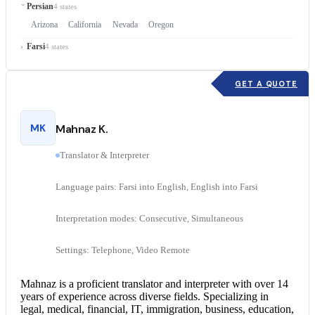
Persian
4 states
Arizona
California
Nevada
Oregon
Farsi
4 states
GET A QUOTE
MK
Mahnaz K.
Translator & Interpreter
Language pairs: Farsi into English, English into Farsi
Interpretation modes: Consecutive, Simultaneous
Settings: Telephone, Video Remote
Mahnaz is a proficient translator and interpreter with over 14
years of experience across diverse fields. Specializing in
legal, medical, financial, IT, immigration, business, education,