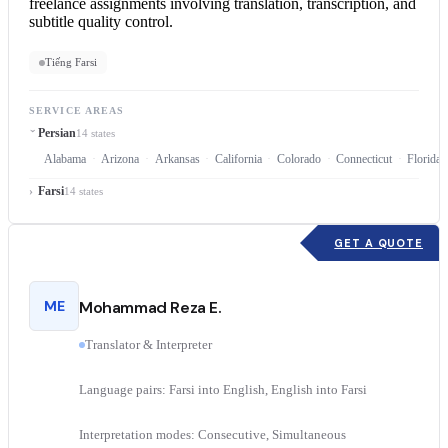
freelance assignments involving translation, transcription, and
subtitle quality control.
Tiếng Farsi
SERVICE AREAS
Persian
14 states
Alabama
Arizona
Arkansas
California
Colorado
Connecticut
Florida
Farsi
14 states
GET A QUOTE
ME
Mohammad Reza E.
Translator & Interpreter
Language pairs: Farsi into English, English into Farsi
Interpretation modes: Consecutive, Simultaneous