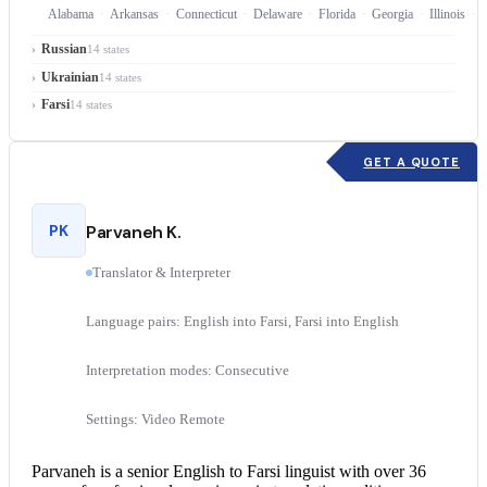
Alabama
Arkansas
Connecticut
Delaware
Florida
Georgia
Illinois
Russian
14 states
Ukrainian
14 states
Farsi
14 states
GET A QUOTE
PK
Parvaneh K.
Translator & Interpreter
Language pairs: English into Farsi, Farsi into English
Interpretation modes: Consecutive
Settings: Video Remote
Parvaneh is a senior
English to Farsi
linguist with over 36