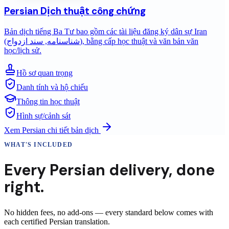
Persian
Dịch thuật công chứng
Bản dịch tiếng Ba Tư bao gồm các tài liệu đăng ký dân sự Iran
(شناسنامه, سند ازدواج), bằng cấp học thuật và văn bản văn
học/lịch sử.
Hồ sơ quan trọng
Danh tính và hộ chiếu
Thông tin học thuật
Hình sự/cảnh sát
Xem
Persian
chi tiết bản dịch
WHAT'S INCLUDED
Every
Persian
delivery
,
done
right.
No hidden fees, no add-ons — every standard below comes with
each certified Persian translation.