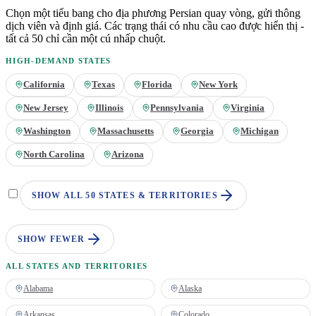
Chọn một tiểu bang cho địa phương
Persian
quay vòng, gửi thông
dịch viên và định giá. Các trạng thái có nhu cầu cao được hiển thị -
tất cả 50 chỉ cần một cú nhấp chuột.
HIGH-DEMAND STATES
California
Texas
Florida
New York
New Jersey
Illinois
Pennsylvania
Virginia
Washington
Massachusetts
Georgia
Michigan
North Carolina
Arizona
SHOW ALL 50 STATES & TERRITORIES
SHOW FEWER
ALL STATES AND TERRITORIES
Alabama
Alaska
Arkansas
Colorado