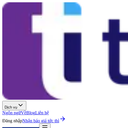
Dịch vụ
Ngôn ngữ
Về
Blog
Liên hệ
Đăng nhập
Nhận báo giá tức thì