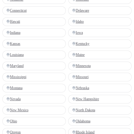
Connecticut
Delaware
Hawaii
Idaho
Indiana
Iowa
Kansas
Kentucky
Louisiana
Maine
Maryland
Minnesota
Mississippi
Missouri
Montana
Nebraska
Nevada
New Hampshire
New Mexico
North Dakota
Ohio
Oklahoma
Oregon
Rhode Island