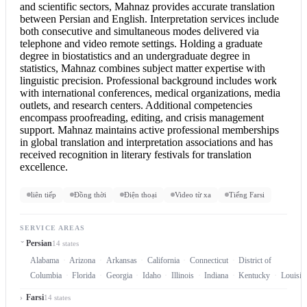
and scientific sectors, Mahnaz provides accurate translation
between
Persian and English
.
Interpretation services
include
both consecutive and simultaneous modes delivered via
telephone and video remote settings. Holding a graduate
degree in biostatistics and an undergraduate degree in
statistics, Mahnaz combines subject matter expertise with
linguistic precision. Professional background includes work
with international conferences, medical organizations, media
outlets, and research centers. Additional competencies
encompass proofreading, editing, and crisis management
support. Mahnaz maintains active professional memberships
in global translation and interpretation associations and has
received recognition in literary festivals for translation
excellence.
liên tiếp
Đồng thời
Điện thoại
Video từ xa
Tiếng Farsi
SERVICE AREAS
Persian
14 states
Alabama
Arizona
Arkansas
California
Connecticut
District of
Columbia
Florida
Georgia
Idaho
Illinois
Indiana
Kentucky
Louisia
Farsi
14 states