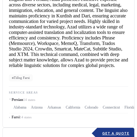
across diverse sectors, including medical, legal, marketing,
immigration, education, and general content. The linguist also
maintains proficiency in Kurdish and Dari, ensuring accurate
communication for varied project needs. Highly skilled in
industry-standard technology, Azad utilizes a wide range of
computer-assisted translation and localization tools to ensure
efficiency and consistency. Proficiency includes Phrase
(Memsource), Workspace, MemoQ, Transform, Trados
Studio 2024, Crowdin, Smartcat, MateCat, Subtitle Studio,
and XTM. This technical command, combined with deep
subject matter knowledge, allows Azad to provide precise and
reliable linguistic solutions for complex global projects.
Tiếng Farsi
SERVICE AREAS
Persian
14 states
Alabama
Arizona
Arkansas
California
Colorado
Connecticut
Florida
Farsi
14 states
GET A QUOTE