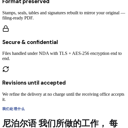
Format preserved
Stamps, seals, tables and signatures rebuilt to mirror your original —
filing-ready PDF.
Secure & confidential
Files handled under NDA with TLS + AES-256 encryption end to
end.
Revisions until accepted
We refine the delivery at no charge until the receiving office accepts
it.
我们处理什么
尼泊尔语
我们所做的工作，
每