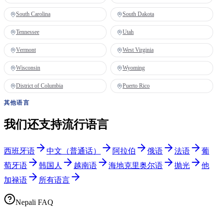
South Carolina
South Dakota
Tennessee
Utah
Vermont
West Virginia
Wisconsin
Wyoming
District of Columbia
Puerto Rico
其他语言
我们还支持流行语言
西班牙语
中文（普通话）
阿拉伯
俄语
法语
葡
萄牙语
韩国人
越南语
海地克里奥尔语
抛光
他
加禄语
所有语言
Nepali FAQ