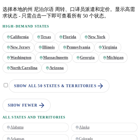
选择本地的州
尼泊尔语
周转、口译员派遣和定价。显示高需
求状态 - 只需点击一下即可查看所有 50 个状态。
HIGH-DEMAND STATES
California
Texas
Florida
New York
New Jersey
Illinois
Pennsylvania
Virginia
Washington
Massachusetts
Georgia
Michigan
North Carolina
Arizona
SHOW ALL 50 STATES & TERRITORIES
SHOW FEWER
ALL STATES AND TERRITORIES
Alabama
Alaska
Arkansas
Colorado