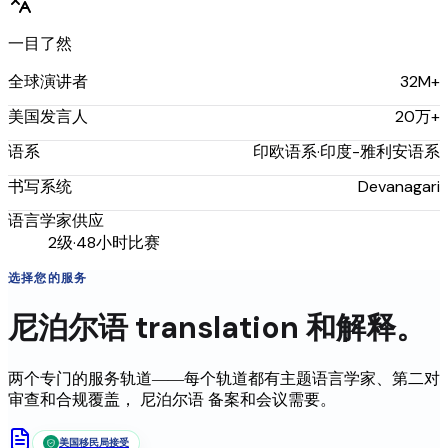
一目了然
32M+
全球演讲者
20万+
美国发言人
印欧语系·印度-雅利安语系
语系
Devanagari
书写系统
语言学家供应
2级·48小时比赛
选择您的服务
尼泊尔语
translation
和解释。
两个专门的服务轨道——每个轨道都有主题语言学家、第二对
审查和合规覆盖，
尼泊尔语
备案和会议需要。
美国移民局接受