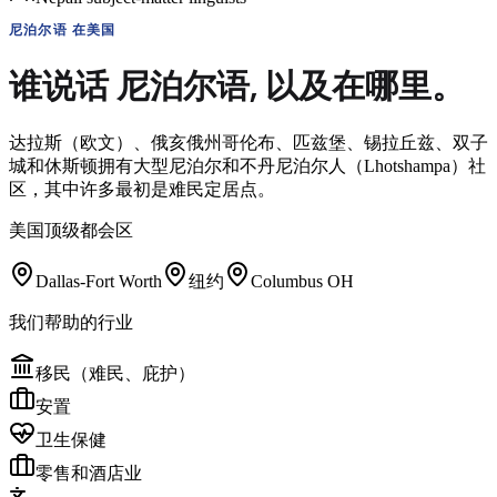
尼泊尔语
在美国
谁说话
尼泊尔语
,
以及在哪里。
达拉斯（欧文）、俄亥俄州哥伦布、匹兹堡、锡拉丘兹、双子
城和休斯顿拥有大型尼泊尔和不丹尼泊尔人（Lhotshampa）社
区，其中许多最初是难民定居点。
美国顶级都会区
Dallas-Fort Worth
纽约
Columbus OH
我们帮助的行业
移民（难民、庇护）
安置
卫生保健
零售和酒店业