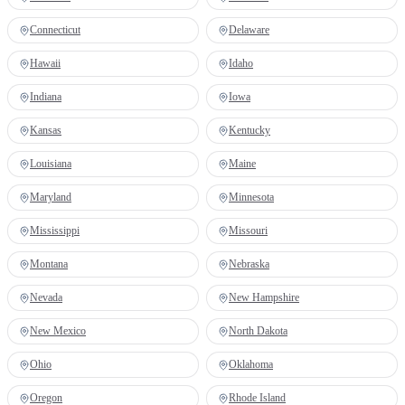
Connecticut
Delaware
Hawaii
Idaho
Indiana
Iowa
Kansas
Kentucky
Louisiana
Maine
Maryland
Minnesota
Mississippi
Missouri
Montana
Nebraska
Nevada
New Hampshire
New Mexico
North Dakota
Ohio
Oklahoma
Oregon
Rhode Island