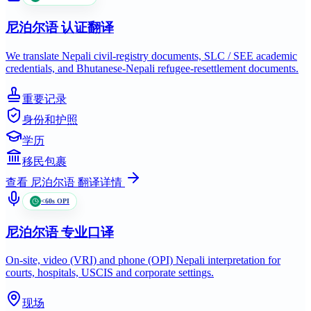
尼泊尔语
认证翻译
We translate Nepali civil-registry documents, SLC / SEE academic
credentials, and Bhutanese-Nepali refugee-resettlement documents.
重要记录
身份和护照
学历
移民包裹
查看
尼泊尔语
翻译详情
<60s OPI
尼泊尔语
专业口译
On-site, video (VRI) and phone (OPI) Nepali interpretation for
courts, hospitals, USCIS and corporate settings.
现场