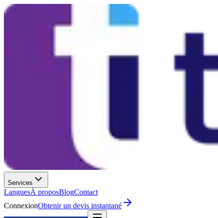
Services
Langues
À propos
Blog
Contact
Connexion
Obtenir un devis instantané