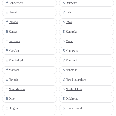
Connecticut
Delaware
Hawaii
Idaho
Indiana
Iowa
Kansas
Kentucky
Louisiana
Maine
Maryland
Minnesota
Mississippi
Missouri
Montana
Nebraska
Nevada
New Hampshire
New Mexico
North Dakota
Ohio
Oklahoma
Oregon
Rhode Island