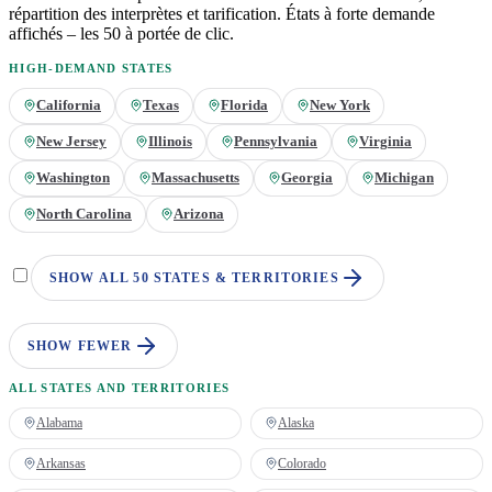
répartition des interprètes et tarification. États à forte demande
affichés – les 50 à portée de clic.
HIGH-DEMAND STATES
California
Texas
Florida
New York
New Jersey
Illinois
Pennsylvania
Virginia
Washington
Massachusetts
Georgia
Michigan
North Carolina
Arizona
SHOW ALL 50 STATES & TERRITORIES
SHOW FEWER
ALL STATES AND TERRITORIES
Alabama
Alaska
Arkansas
Colorado