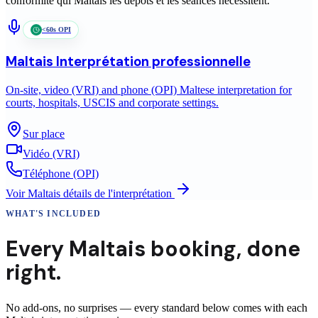
conformité qui
Maltais
les dépôts et les séances nécessitent.
<60s OPI
Maltais
Interprétation professionnelle
On-site, video (VRI) and phone (OPI) Maltese interpretation for
courts, hospitals, USCIS and corporate settings.
Sur place
Vidéo (VRI)
Téléphone (OPI)
Voir
Maltais
détails de l'interprétation
WHAT'S INCLUDED
Every
Maltais
booking
,
done
right.
No add-ons, no surprises — every standard below comes with each