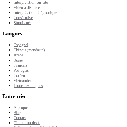
Interprétation sur site
Vidéo à distance
Interprétation téléphonique
Consécutive
Simultanée
Langues
Espagnol
Chinois (mandarin)
Arabe
Russe
Français
Portugais
Coréen
Vietnamien
Toutes les langues
Entreprise
À propos
Blog
Contact
Obtenir un devis