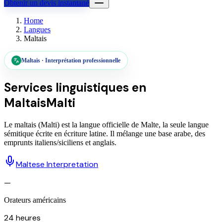
Obtenir un devis instantané
Home
Langues
Maltais
Maltais
·
Interprétation professionnelle
Services linguistiques en
Maltais
Malti
Le maltais (Malti) est la langue officielle de Malte, la seule langue
sémitique écrite en écriture latine. Il mélange une base arabe, des
emprunts italiens/siciliens et anglais.
Maltese Interpretation
—
Orateurs américains
24 heures