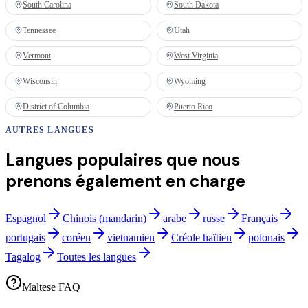
South Carolina
South Dakota
Tennessee
Utah
Vermont
West Virginia
Wisconsin
Wyoming
District of Columbia
Puerto Rico
AUTRES LANGUES
Langues populaires que nous
prenons également en charge
Espagnol
Chinois (mandarin)
arabe
russe
Français
portugais
coréen
vietnamien
Créole haïtien
polonais
Tagalog
Toutes les langues
Maltese FAQ