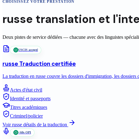
CHOISISSEZ VOTRE PRESTATION
russe
translation
et l'int
Deux pistes de service dédiées — chacune avec des linguistes spéciali
USCIS accepté
russe
Traduction certifiée
La traduction en russe couvre les dossiers d'immigration, les dossiers 
Actes d'état civil
Identité et passeports
Titres académiques
Criminel/policier
Voir
russe
détails de la traduction
<60s OPI