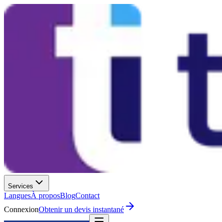
Services
Langues
À propos
Blog
Contact
Connexion
Obtenir un devis instantané