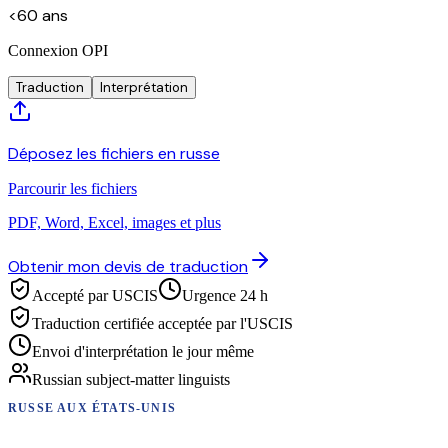
<60 ans
Connexion OPI
Traduction
Interprétation
Déposez les fichiers en russe
Parcourir les fichiers
PDF, Word, Excel, images et plus
Obtenir mon devis de traduction
Accepté par USCIS
Urgence 24 h
Traduction certifiée acceptée par l'USCIS
Envoi d'interprétation le jour même
Russian subject-matter linguists
RUSSE
AUX ÉTATS-UNIS