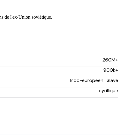
s de l'ex-Union soviétique.
260M+
900k+
Indo-européen · Slave
cyrillique