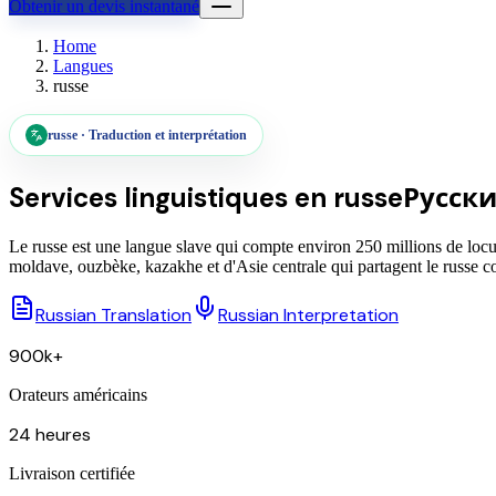
Obtenir un devis instantané
Home
Langues
russe
russe
·
Traduction et interprétation
Services linguistiques en
russe
Русск
Le russe est une langue slave qui compte environ 250 millions de locut
moldave, ouzbèke, kazakhe et d'Asie centrale qui partagent le russe 
Russian Translation
Russian Interpretation
900k+
Orateurs américains
24 heures
Livraison certifiée