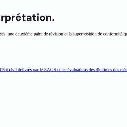
erprétation.
sés, une deuxième paire de révision et la superposition de conformité q
d'état civil délivrés par le ZAGS et les évaluations des diplômes des méd