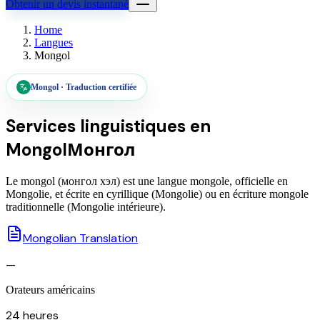
Obtenir un devis instantané
Home
Langues
Mongol
Mongol
·
Traduction certifiée
Services linguistiques en
Mongol
Монгол
Le mongol (монгол хэл) est une langue mongole, officielle en
Mongolie, et écrite en cyrillique (Mongolie) ou en écriture mongole
traditionnelle (Mongolie intérieure).
Mongolian Translation
—
Orateurs américains
24 heures