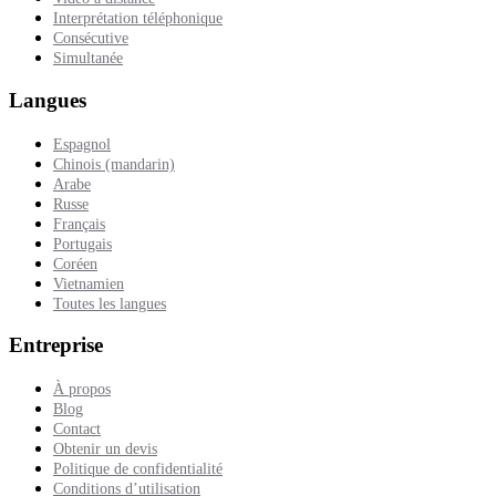
Interprétation téléphonique
Consécutive
Simultanée
Langues
Espagnol
Chinois (mandarin)
Arabe
Russe
Français
Portugais
Coréen
Vietnamien
Toutes les langues
Entreprise
À propos
Blog
Contact
Obtenir un devis
Politique de confidentialité
Conditions d’utilisation