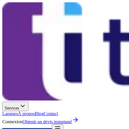
Services
Langues
À propos
Blog
Contact
Connexion
Obtenir un devis instantané