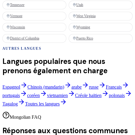
Tennessee
Utah
Vermont
West Virginia
Wisconsin
Wyoming
District of Columbia
Puerto Rico
AUTRES LANGUES
Langues populaires que nous
prenons également en charge
Espagnol
Chinois (mandarin)
arabe
russe
Français
portugais
coréen
vietnamien
Créole haïtien
polonais
Tagalog
Toutes les langues
Mongolian FAQ
Réponses aux questions communes