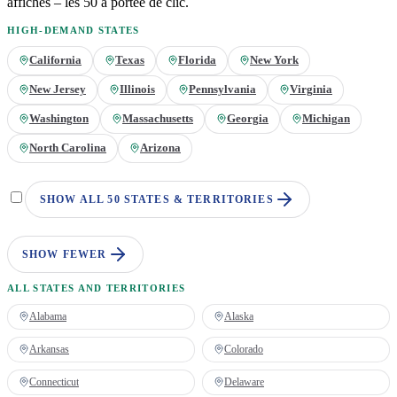
affichés – les 50 à portée de clic.
HIGH-DEMAND STATES
California
Texas
Florida
New York
New Jersey
Illinois
Pennsylvania
Virginia
Washington
Massachusetts
Georgia
Michigan
North Carolina
Arizona
SHOW ALL 50 STATES & TERRITORIES
SHOW FEWER
ALL STATES AND TERRITORIES
Alabama
Alaska
Arkansas
Colorado
Connecticut
Delaware