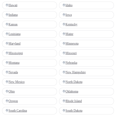
Hawaii
Idaho
Indiana
Iowa
Kansas
Kentucky
Louisiana
Maine
Maryland
Minnesota
Mississippi
Missouri
Montana
Nebraska
Nevada
New Hampshire
New Mexico
North Dakota
Ohio
Oklahoma
Oregon
Rhode Island
South Carolina
South Dakota