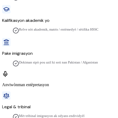
Kalifikasyon akademik yo
Relve nòt akademik, matris / entèmedyè / sètifika HSSC
Pake imigrasyon
Dokiman sipò pou azil ki soti nan Pakistan / Afganistan
Anviwònman entèpretasyon
Legal & tribinal
Mèt tribinal imigrasyon ak odyans endividyèl