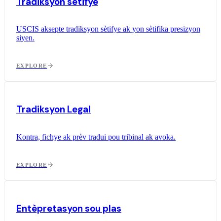
Tradiksyon sètifye
USCIS aksepte tradiksyon sètifye ak yon sètifika presizyon
siyen.
EXPLORE
Tradiksyon Legal
Kontra, fichye ak prèv tradui pou tribinal ak avoka.
EXPLORE
Entèpretasyon sou plas