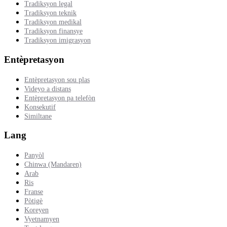
Tradiksyon legal
Tradiksyon teknik
Tradiksyon medikal
Tradiksyon finansye
Tradiksyon imigrasyon
Entèpretasyon
Entèpretasyon sou plas
Videyo a distans
Entèpretasyon pa telefòn
Konsekutif
Similtane
Lang
Panyòl
Chinwa (Mandaren)
Arab
Ris
Franse
Pòtigè
Koreyen
Vyetnamyen