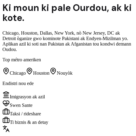
Ki moun ki pale
Ourdou
,
ak ki
kote.
Chicago, Houston, Dallas, New York, nò New Jersey, DC ak
Detroit òganize gwo kominote Pakistani ak Endyen-Mizilman yo.
Aplikan azil ki soti nan Pakistan ak Afganistan tou kondwi demann
Oudou.
Top métro ameriken
Chicago
Houston
Nouyòk
Endistri nou ede
Imigrasyon ak azil
Swen Sante
Taksi / rideshare
Ti biznis & an detay