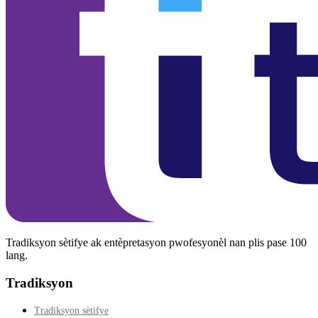
Tradiksyon sètifye ak entèpretasyon pwofesyonèl nan plis pase 100
lang.
Tradiksyon
Tradiksyon sètifye