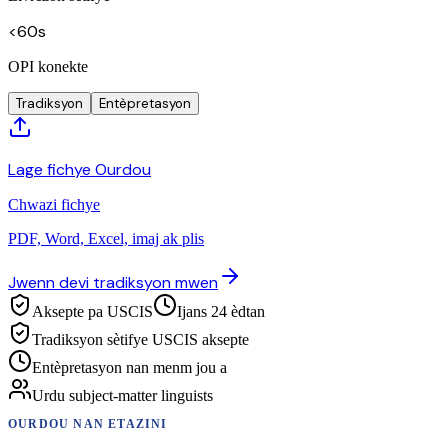
<60s
OPI konekte
Tradiksyon
Entèpretasyon
Lage fichye Ourdou
Chwazi fichye
PDF, Word, Excel, imaj ak plis
Jwenn devi tradiksyon mwen
Aksepte pa USCIS
Ijans 24 èdtan
Tradiksyon sètifye USCIS aksepte
Entèpretasyon nan menm jou a
Urdu subject-matter linguists
OURDOU
NAN ETAZINI