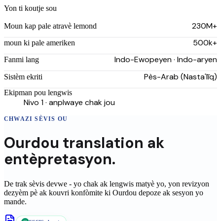
Yon ti koutje sou
230M+
Moun kap pale atravè lemond
500k+
moun ki pale ameriken
Indo-Ewopeyen · Indo-aryen
Fanmi lang
Pès-Arab (Nastaʿlīq)
Sistèm ekriti
Ekipman pou lengwis
Nivo 1 · anplwaye chak jou
CHWAZI SÈVIS OU
Ourdou
translation
ak
entèpretasyon.
De trak sèvis devwe - yo chak ak lengwis matyè yo, yon revizyon
dezyèm pè ak kouvri konfòmite ki
Ourdou
depoze ak sesyon yo
mande.