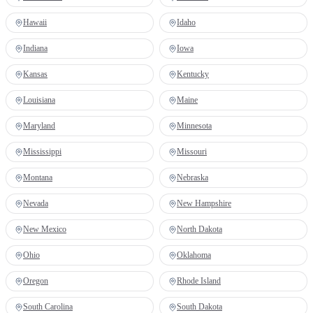
Hawaii
Idaho
Indiana
Iowa
Kansas
Kentucky
Louisiana
Maine
Maryland
Minnesota
Mississippi
Missouri
Montana
Nebraska
Nevada
New Hampshire
New Mexico
North Dakota
Ohio
Oklahoma
Oregon
Rhode Island
South Carolina
South Dakota