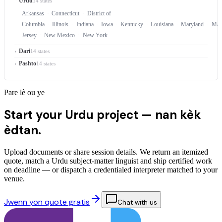
Urdu
14 states
Arkansas
Connecticut
District of
Columbia
Illinois
Indiana
Iowa
Kentucky
Louisiana
Maryland
Mass
Jersey
New Mexico
New York
Dari
14 states
Pashto
14 states
Pare lè ou ye
Start your Urdu project —
nan kèk
èdtan.
Upload documents or share session details. We return an itemized
quote, match a Urdu subject-matter linguist and ship certified work
on deadline — or dispatch a credentialed interpreter matched to your
venue.
Jwenn yon quote gratis
Chat with us