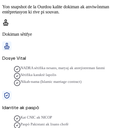
Yon snapshot de la
Ourdou
kalite dokiman ak anviwònman
entèpretasyon ki rive pi souvan.
Dokiman sètifye
Dosye Vital
NADRA sètifika nesans, maryaj ak anrejistreman fanmi
Sètifika karaktè lapolis
Nikah-nama (Islamic marriage contract)
Idantite ak paspò
Kat CNIC ak NICOP
Paspò Pakistani ak lisans chofè