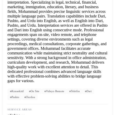
interpretation. Specializing in legal, technical, financial,
marketing, immigration, education, literary, and business
fields, Mohammad provides precise linguistic services across
multiple language pairs. Translation capabilities include Dari,
Pashto, and
Urdu into English
, as well as
English into Dari
,
Pashto, and Urdu.
Interpretation services
are offered in Pashto
and
Dari into English
using consecutive mode. Professional
engagements span on-site, video remote, and telephone
settings, covering diverse environments such as legal
proceedings, medical consultations, corporate gatherings, and
government offices. Mohammad facilitates accurate
communication while maintaining strict neutrality and cultural
sensitivity. With a strong background in office administration,
curriculum development, and research, Mohammad delivers
high-quality work with excellent attention to detail. This
dedicated professional combines advanced language skills
with effective problem-solving abilities to bridge language
gaps for various.
Konsekitif
On Site
Videyo Remote
Telefòn
Dari
Pashto
Ourdou
SERVICE AREAS