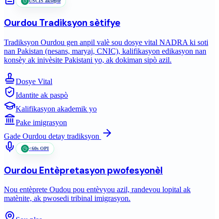
USCIS aksepte
Ourdou
Tradiksyon sètifye
Tradiksyon Ourdou gen anpil valè sou dosye vital NADRA ki soti
nan Pakistan (nesans, maryaj, CNIC), kalifikasyon edikasyon nan
konsèy ak inivèsite Pakistani yo, ak dokiman sipò azil.
Dosye Vital
Idantite ak paspò
Kalifikasyon akademik yo
Pake imigrasyon
Gade
Ourdou
detay tradiksyon
<60s OPI
Ourdou
Entèpretasyon pwofesyonèl
Nou entèprete Oudou pou entèvyou azil, randevou lopital ak
matènite, ak pwosedi tribinal imigrasyon.