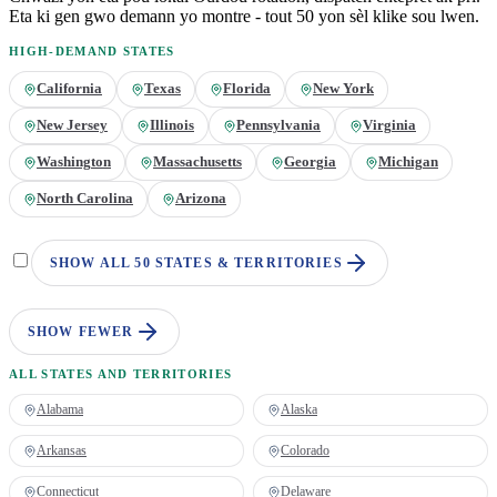
Eta ki gen gwo demann yo montre - tout 50 yon sèl klike sou lwen.
HIGH-DEMAND STATES
California
Texas
Florida
New York
New Jersey
Illinois
Pennsylvania
Virginia
Washington
Massachusetts
Georgia
Michigan
North Carolina
Arizona
SHOW ALL 50 STATES & TERRITORIES
SHOW FEWER
ALL STATES AND TERRITORIES
Alabama
Alaska
Arkansas
Colorado
Connecticut
Delaware