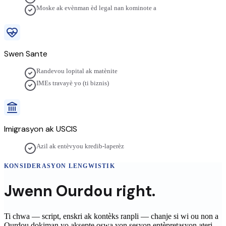
Moske ak evènman èd legal nan kominote a
Swen Sante
Randevou lopital ak matènite
IMEs travayè yo (ti biznis)
Imigrasyon ak USCIS
Azil ak entèvyou kredib-laperèz
KONSIDERASYON LENGWISTIK
Jwenn
Ourdou
right.
Ti chwa — script, enskri ak kontèks ranpli — chanje si wi ou non a
Ourdou
dokiman yo aksepte oswa yon sesyon entèpretasyon ateri