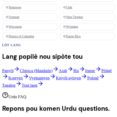
Tennessee
Utah
Vermont
West Virginia
Wisconsin
Wyoming
District of Columbia
Puerto Rico
LÒT LANG
Lang popilè nou sipòte tou
Panyòl
Chinwa (Mandarin)
Arab
Ris
franse
Pòtigè
Koreyen
Vyetnamyen
Kreyòl ayisyen
Polonè
Tagalog
Tout lang
Urdu FAQ
Repons pou komen
Urdu questions.