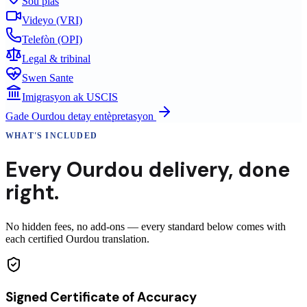
Sou plas
Videyo (VRI)
Telefòn (OPI)
Legal & tribinal
Swen Sante
Imigrasyon ak USCIS
Gade
Ourdou
detay entèpretasyon
WHAT'S INCLUDED
Every
Ourdou
delivery
,
done
right.
No hidden fees, no add-ons — every standard below comes with
each certified Ourdou translation.
Signed Certificate of Accuracy