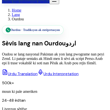
Jwenn yon estimasyon imedya
Home
Lang
Ourdou
Ourdou
·
Tradiksyon ak entèpretasyon
Sèvis lang nan
Ourdou
اردو
Oudou se lang nasyonal Pakistan ak yon lang pwograme nan peyi
Zend. Li pataje sentaks ak Hindi men li sèvi ak script Perso-Arab
epi li trase vokabilè ki soti nan Pèsik ak Arab pou rejis fòmèl.
Urdu Translation
Urdu Interpretation
500k+
moun ki pale ameriken
24-48 èdtan
Livrezon sètifye