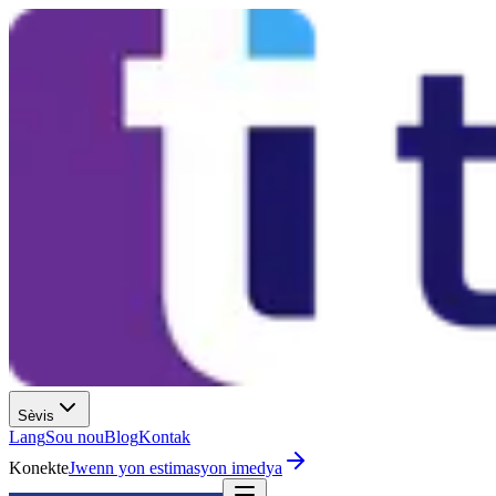
Sèvis
Lang
Sou nou
Blog
Kontak
Konekte
Jwenn yon estimasyon imedya