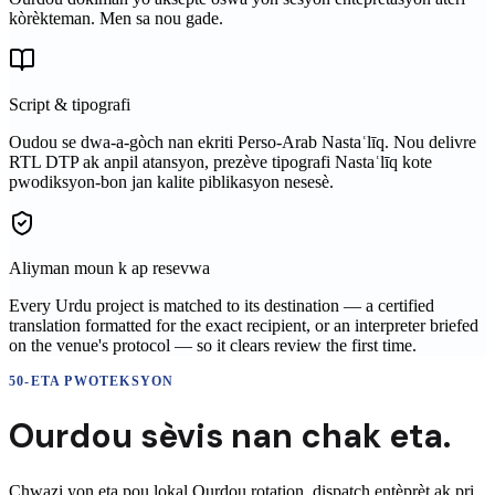
kòrèkteman. Men sa nou gade.
Script & tipografi
Oudou se dwa-a-gòch nan ekriti Perso-Arab Nastaʿlīq. Nou delivre
RTL DTP ak anpil atansyon, prezève tipografi Nastaʿlīq kote
pwodiksyon-bon jan kalite piblikasyon nesesè.
Aliyman moun k ap resevwa
Every Urdu project is matched to its destination — a certified
translation formatted for the exact recipient, or an interpreter briefed
on the venue's protocol — so it clears review the first time.
50-ETA PWOTEKSYON
Ourdou
sèvis nan
chak eta.
Chwazi yon eta pou lokal
Ourdou
rotation, dispatch entèprèt ak pri.