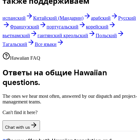
также поддерживаем
испанский
Китайский (Мандарин)
арабский
Русский
Французский
португальский
корейский
вьетнамский
гаитянский креольский
Польский
Тагальский
Все языки
Hawaiian FAQ
Ответы на общие
Hawaiian
questions.
The ones we hear most often, answered by our dispatch and project-
management teams.
Can't find it here?
Chat with us