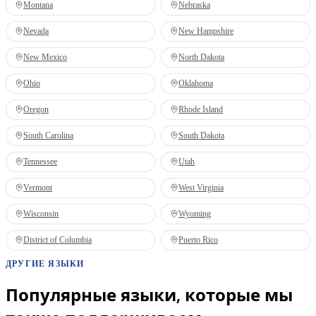
Montana
Nebraska
Nevada
New Hampshire
New Mexico
North Dakota
Ohio
Oklahoma
Oregon
Rhode Island
South Carolina
South Dakota
Tennessee
Utah
Vermont
West Virginia
Wisconsin
Wyoming
District of Columbia
Puerto Rico
ДРУГИЕ ЯЗЫКИ
Популярные языки, которые мы