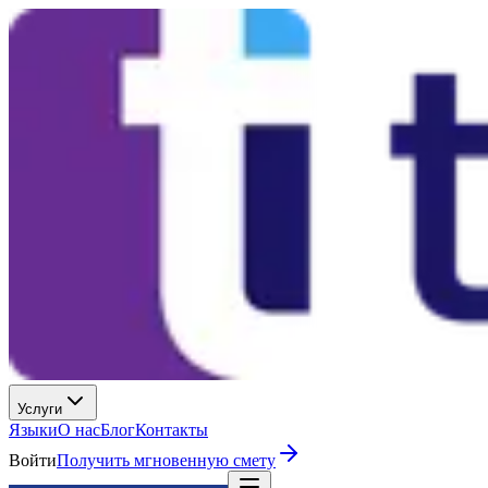
Услуги
Языки
О нас
Блог
Контакты
Войти
Получить мгновенную смету