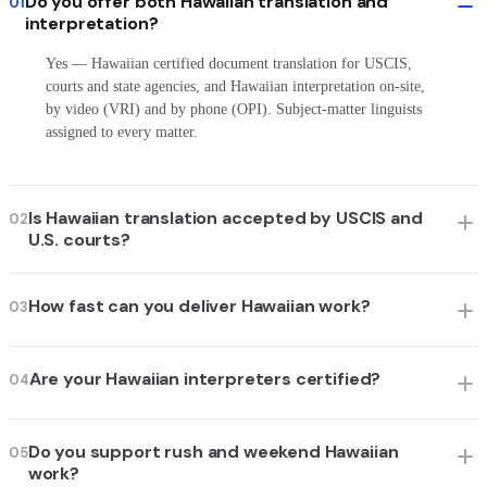
Do you offer both Hawaiian translation and
01
interpretation?
Yes — Hawaiian certified document translation for USCIS,
courts and state agencies, and Hawaiian interpretation on-site,
by video (VRI) and by phone (OPI). Subject-matter linguists
assigned to every matter.
Is Hawaiian translation accepted by USCIS and
02
U.S. courts?
How fast can you deliver Hawaiian work?
03
Are your Hawaiian interpreters certified?
04
Do you support rush and weekend Hawaiian
05
work?