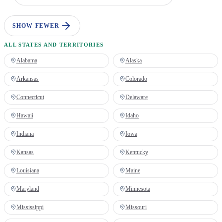
SHOW FEWER
ALL STATES AND TERRITORIES
Alabama
Alaska
Arkansas
Colorado
Connecticut
Delaware
Hawaii
Idaho
Indiana
Iowa
Kansas
Kentucky
Louisiana
Maine
Maryland
Minnesota
Mississippi
Missouri