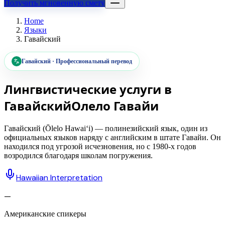
Получить мгновенную смету
Home
Языки
Гавайский
Гавайский
·
Профессиональный перевод
Лингвистические услуги в
Гавайский
Олело Гавайи
Гавайский (Ōlelo Hawaiʻi) — полинезийский язык, один из
официальных языков наряду с английским в штате Гавайи. Он
находился под угрозой исчезновения, но с 1980-х годов
возродился благодаря школам погружения.
Hawaiian Interpretation
—
Американские спикеры