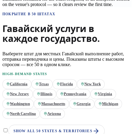
on the venue's protocol — so it clears review the first time.
ПОКРЫТИЕ В 50 ШТАТАХ
Гавайский
услуги в
каждое государство.
Выберите штат для местных
Гавайский
выполнение работ,
отправка переводчика и цены. Показаны штаты с высоким
спросом — все 50 в одном клике.
HIGH-DEMAND STATES
California
Texas
Florida
New York
New Jersey
Illinois
Pennsylvania
Virginia
Washington
Massachusetts
Georgia
Michigan
North Carolina
Arizona
SHOW ALL 50 STATES & TERRITORIES