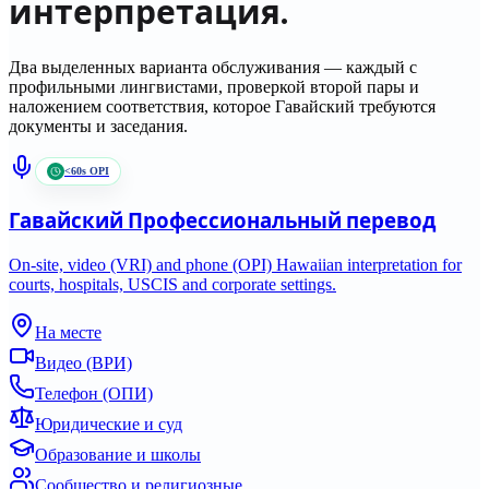
интерпретация.
Два выделенных варианта обслуживания — каждый с
профильными лингвистами, проверкой второй пары и
наложением соответствия, которое
Гавайский
требуются
документы и заседания.
<60s OPI
Гавайский
Профессиональный перевод
On-site, video (VRI) and phone (OPI) Hawaiian interpretation for
courts, hospitals, USCIS and corporate settings.
На месте
Видео (ВРИ)
Телефон (ОПИ)
Юридические и суд
Образование и школы
Сообщество и религиозные