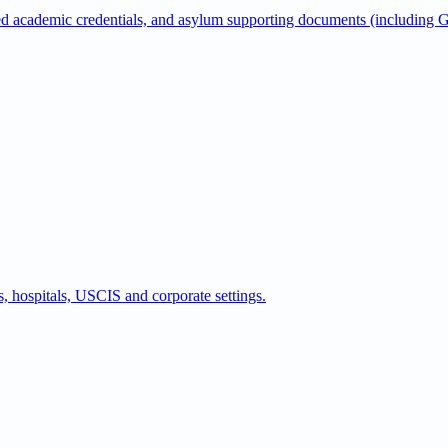
d academic credentials, and asylum supporting documents (including Gü
s, hospitals, USCIS and corporate settings.