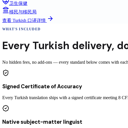
卫生保健
移民与移民局
查看
Turkish
口译详情
WHAT'S INCLUDED
Every
Turkish
delivery
,
do
No hidden fees, no add-ons — every standard below comes with each c
Signed Certificate of Accuracy
Every Turkish translation ships with a signed certificate meeting 8
Native subject-matter linguist