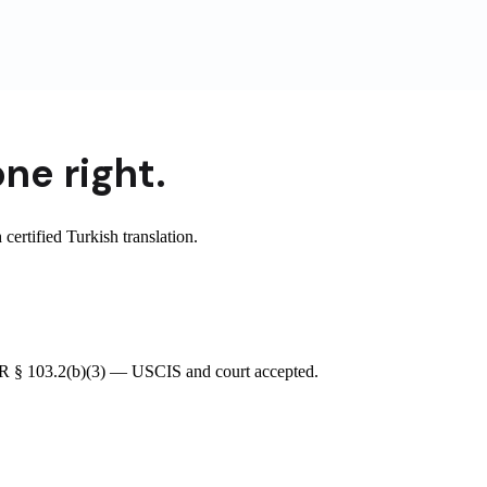
ne right.
ertified Turkish translation.
 CFR § 103.2(b)(3) — USCIS and court accepted.