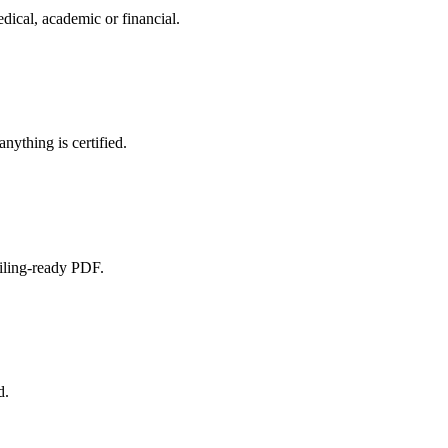
edical, academic or financial.
nything is certified.
filing-ready PDF.
d.