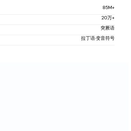
85M+
20万+
突厥语
拉丁语·变音符号