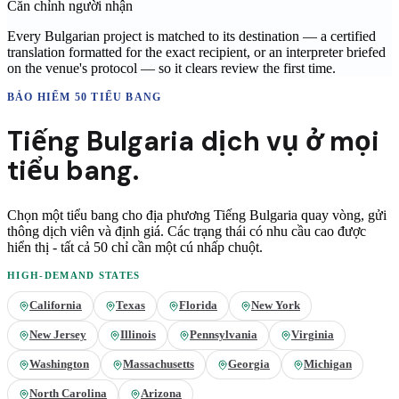
Căn chỉnh người nhận
Every Bulgarian project is matched to its destination — a certified
translation formatted for the exact recipient, or an interpreter briefed
on the venue's protocol — so it clears review the first time.
BẢO HIỂM 50 TIỂU BANG
Tiếng Bulgaria
dịch vụ ở
mọi
tiểu bang.
Chọn một tiểu bang cho địa phương
Tiếng Bulgaria
quay vòng, gửi
thông dịch viên và định giá. Các trạng thái có nhu cầu cao được
hiển thị - tất cả 50 chỉ cần một cú nhấp chuột.
HIGH-DEMAND STATES
California
Texas
Florida
New York
New Jersey
Illinois
Pennsylvania
Virginia
Washington
Massachusetts
Georgia
Michigan
North Carolina
Arizona