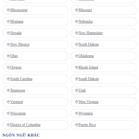
Mississippi
Missouri
Montana
Nebraska
Nevada
New Hampshire
New Mexico
North Dakota
Ohio
Oklahoma
Oregon
Rhode Island
South Carolina
South Dakota
Tennessee
Utah
Vermont
West Virginia
Wisconsin
Wyoming
District of Columbia
Puerto Rico
NGÔN NGỮ KHÁC