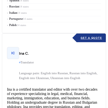
Spanish
14 states
Russian
14 states
Italian
14 states
Portuguese
14 states
Polish
14 states
GET A QUOTE
IC
Ina C.
Translator
Language pairs: English into Russian, Russian into English,
English into Ukrainian, Ukrainian into English
Ina is a
certified translator
and editor with over two decades
of experience specializing in legal, medical, financial,
marketing, immigration, education, and business fields.
Holding an undergraduate degree in Russian and Bulgarian
philology, Ina provides precise translation, editing, and