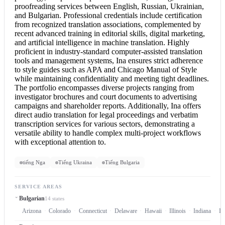
proofreading services between English, Russian, Ukrainian,
and Bulgarian. Professional credentials include certification
from recognized translation associations, complemented by
recent advanced training in editorial skills, digital marketing,
and artificial intelligence in machine translation. Highly
proficient in industry-standard computer-assisted translation
tools and management systems, Ina ensures strict adherence
to style guides such as APA and Chicago Manual of Style
while maintaining confidentiality and meeting tight deadlines.
The portfolio encompasses diverse projects ranging from
investigator brochures and court documents to advertising
campaigns and shareholder reports. Additionally, Ina offers
direct audio translation for legal proceedings and verbatim
transcription services for various sectors, demonstrating a
versatile ability to handle complex multi-project workflows
with exceptional attention to.
tiếng Nga
Tiếng Ukraina
Tiếng Bulgaria
SERVICE AREAS
Bulgarian
14 states
Arizona
Colorado
Connecticut
Delaware
Hawaii
Illinois
Indiana
Io