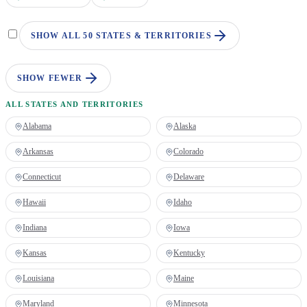
SHOW ALL 50 STATES & TERRITORIES
SHOW FEWER
ALL STATES AND TERRITORIES
Alabama
Alaska
Arkansas
Colorado
Connecticut
Delaware
Hawaii
Idaho
Indiana
Iowa
Kansas
Kentucky
Louisiana
Maine
Maryland
Minnesota