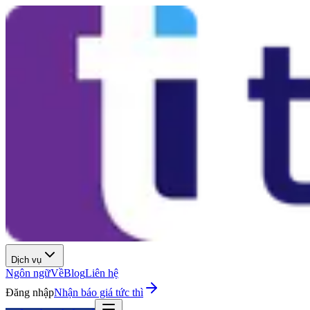
Dịch vụ
Ngôn ngữ
Về
Blog
Liên hệ
Đăng nhập
Nhận báo giá tức thì