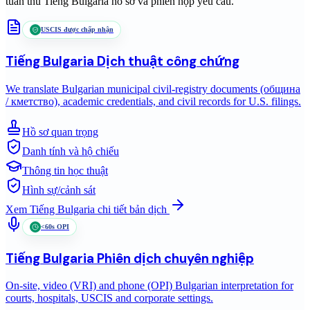
tuân thủ
Tiếng Bulgaria
hồ sơ và phiên họp yêu cầu.
USCIS được chấp nhận
Tiếng Bulgaria
Dịch thuật công chứng
We translate Bulgarian municipal civil-registry documents (община
/ кметство), academic credentials, and civil records for U.S. filings.
Hồ sơ quan trọng
Danh tính và hộ chiếu
Thông tin học thuật
Hình sự/cảnh sát
Xem
Tiếng Bulgaria
chi tiết bản dịch
<60s OPI
Tiếng Bulgaria
Phiên dịch chuyên nghiệp
On-site, video (VRI) and phone (OPI) Bulgarian interpretation for
courts, hospitals, USCIS and corporate settings.