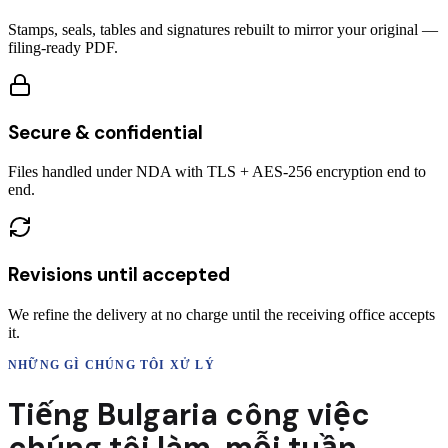
Stamps, seals, tables and signatures rebuilt to mirror your original —
filing-ready PDF.
Secure & confidential
Files handled under NDA with TLS + AES-256 encryption end to
end.
Revisions until accepted
We refine the delivery at no charge until the receiving office accepts
it.
NHỮNG GÌ CHÚNG TÔI XỬ LÝ
Tiếng Bulgaria
công việc
chúng tôi làm,
mỗi tuần.