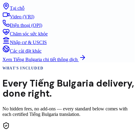
Tại chỗ
Video (VRI)
Điện thoại (OPI)
Chăm sóc sức khỏe
Nhập cư & USCIS
Các cài đặt khác
Xem
Tiếng Bulgaria
chi tiết thông dịch
WHAT'S INCLUDED
Every
Tiếng Bulgaria
delivery
,
done right.
No hidden fees, no add-ons — every standard below comes with
each certified Tiếng Bulgaria translation.