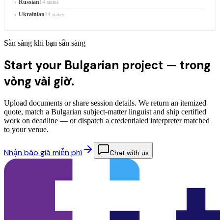
Russian
14 states
Ukrainian
14 states
Sẵn sàng khi bạn sẵn sàng
Start your Bulgarian project —
trong
vòng vài giờ.
Upload documents or share session details. We return an itemized
quote, match a Bulgarian subject-matter linguist and ship certified
work on deadline — or dispatch a credentialed interpreter matched
to your venue.
Nhận báo giá miễn phí
Chat with us