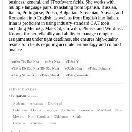
business, general, and IT/software fields. She works with
multiple language pairs, translating from Spanish, Russian,
Italian, Portuguese, Polish, Bulgarian, Slovenian, Slovak, and
Romanian into English
, as well as from
English into Italian
.
Irina is proficient in using industry-standard CAT tools
including MemoQ, MateCat, Crowdin, Phrase, and Wordfast.
Known for her reliability and ability to manage complex
assignments under tight deadlines, she ensures high-quality
results for clients requiring accurate terminology and cultural
nuance.
tiếng Tây Ban Nha
tiếng Nga
Tiếng Ý
Tiếng Bồ Đào Nha (Bồ Đào Nha)
Đánh bóng
Tiếng Bulgaria
Tiếng Slovenia
Tiếng Slovak
Tiếng Romania
SERVICE AREAS
Bulgarian
14 states
Alabama
Arkansas
District of
Columbia
Florida
Georgia
Kentucky
Louisiana
Maryland
New
Mexico
North Carolina
Oklahoma
South
Carolina
Tennessee
Texas