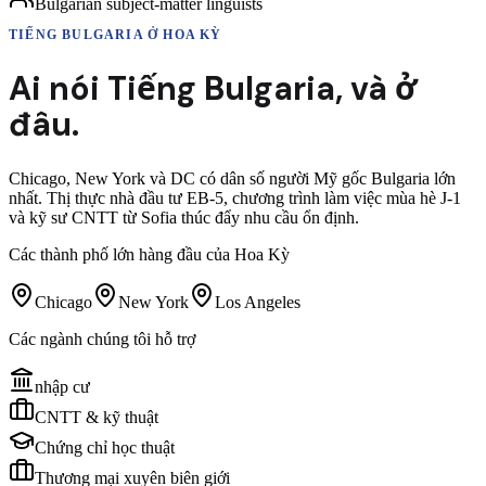
Bulgarian subject-matter linguists
TIẾNG BULGARIA
Ở HOA KỲ
Ai nói
Tiếng Bulgaria
,
và ở
đâu.
Chicago, New York và DC có dân số người Mỹ gốc Bulgaria lớn
nhất. Thị thực nhà đầu tư EB-5, chương trình làm việc mùa hè J-1
và kỹ sư CNTT từ Sofia thúc đẩy nhu cầu ổn định.
Các thành phố lớn hàng đầu của Hoa Kỳ
Chicago
New York
Los Angeles
Các ngành chúng tôi hỗ trợ
nhập cư
CNTT & kỹ thuật
Chứng chỉ học thuật
Thương mại xuyên biên giới