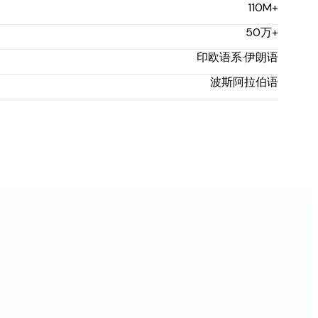
110M+
50万+
印欧语系·伊朗语
波斯阿拉伯语