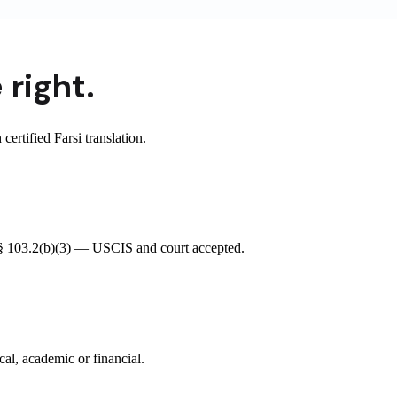
 right.
rtified Farsi translation.
R § 103.2(b)(3) — USCIS and court accepted.
cal, academic or financial.