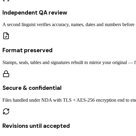
Independent QA review
A second linguist verifies accuracy, names, dates and numbers before a
Format preserved
Stamps, seals, tables and signatures rebuilt to mirror your original — 
Secure & confidential
Files handled under NDA with TLS + AES-256 encryption end to en
Revisions until accepted