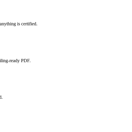
nything is certified.
filing-ready PDF.
d.