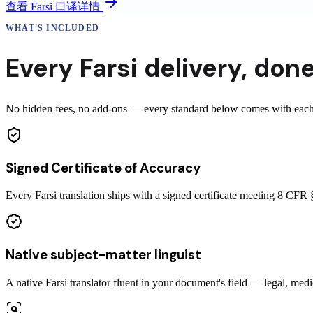
查看
Farsi
口译详情
WHAT'S INCLUDED
Every
Farsi
delivery
,
done
No hidden fees, no add-ons — every standard below comes with each ce
Signed Certificate of Accuracy
Every Farsi translation ships with a signed certificate meeting 8 CF
Native subject-matter linguist
A native Farsi translator fluent in your document's field — legal, medi