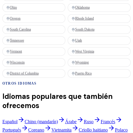
Ohio
Oklahoma
Oregon
Rhode Island
South Carolina
South Dakota
Tennessee
Utah
Vermont
West Virginia
Wisconsin
Wyoming
District of Columbia
Puerto Rico
OTROS IDIOMAS
Idiomas populares que también
ofrecemos
Español
Chino (mandarín)
Árabe
Ruso
Francés
Portugués
Coreano
Vietnamita
Criollo haitiano
Polaco