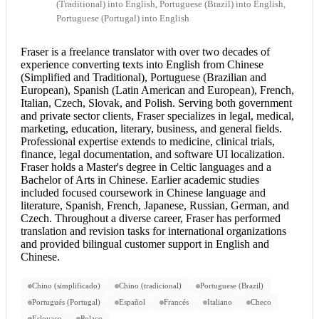
(Traditional) into English, Portuguese (Brazil) into English,
Portuguese (Portugal) into English
Fraser is a freelance translator with over two decades of
experience converting texts into English from Chinese
(Simplified and Traditional), Portuguese (Brazilian and
European), Spanish (Latin American and European), French,
Italian, Czech, Slovak, and Polish. Serving both government
and private sector clients, Fraser specializes in legal, medical,
marketing, education, literary, business, and general fields.
Professional expertise extends to medicine, clinical trials,
finance, legal documentation, and software UI localization.
Fraser holds a Master's degree in Celtic languages and a
Bachelor of Arts in Chinese. Earlier academic studies
included focused coursework in Chinese language and
literature, Spanish, French, Japanese, Russian, German, and
Czech. Throughout a diverse career, Fraser has performed
translation and revision tasks for international organizations
and provided bilingual customer support in
English and
Chinese
.
Chino (simplificado)
Chino (tradicional)
Portuguese (Brazil)
Portugués (Portugal)
Español
Francés
Italiano
Checo
Eslovaco
Polaco