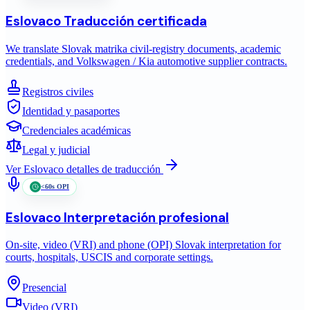
Eslovaco
Traducción certificada
We translate Slovak matrika civil-registry documents, academic
credentials, and Volkswagen / Kia automotive supplier contracts.
Registros civiles
Identidad y pasaportes
Credenciales académicas
Legal y judicial
Ver
Eslovaco
detalles de traducción
<60s OPI
Eslovaco
Interpretación profesional
On-site, video (VRI) and phone (OPI) Slovak interpretation for
courts, hospitals, USCIS and corporate settings.
Presencial
Video (VRI)