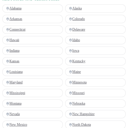
Alabama
Alaska
Arkansas
Colorado
Connecticut
Delaware
Hawaii
Idaho
Indiana
Iowa
Kansas
Kentucky
Louisiana
Maine
Maryland
Minnesota
Mississippi
Missouri
Montana
Nebraska
Nevada
New Hampshire
New Mexico
North Dakota