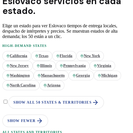
Eslovaco
servicios en
cada
estado.
Elige un estado para ver
Eslovaco
tiempos de entrega locales,
despacho de intérpretes y precios. Se muestran estados de alta
demanda; los 50 están a un clic.
HIGH-DEMAND STATES
California
Texas
Florida
New York
New Jersey
Illinois
Pennsylvania
Virginia
Washington
Massachusetts
Georgia
Michigan
North Carolina
Arizona
SHOW ALL 50 STATES & TERRITORIES
SHOW FEWER
ALL STATES AND TERRITORIES