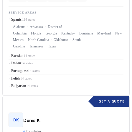
SERVICE AREAS
Spanish
14 states
Alabama
Arkansas
District of
Columbia
Florida
Georgia
Kentucky
Louisiana
Maryland
New
Mexico
North Carolina
Oklahoma
South
Carolina
Tennessee
Texas
Russian
14 states
Italian
14 states
Portuguese
14 states
Polish
14 states
Bulgarian
14 states
GET A QUOTE
DK
Denis K.
Translator