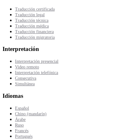
Traducción certificada
Traducción legal
Traducción técnica
Traducción médica
Traducción financiera
Traducción migratoria
Interpretación
Interpretación presencial
Video remoto
Interpretación telefónica
Consecutiva
Simultánea
Idiomas
Español
Chino (mandarín)
Árabe
Ruso
Francés
Portugués