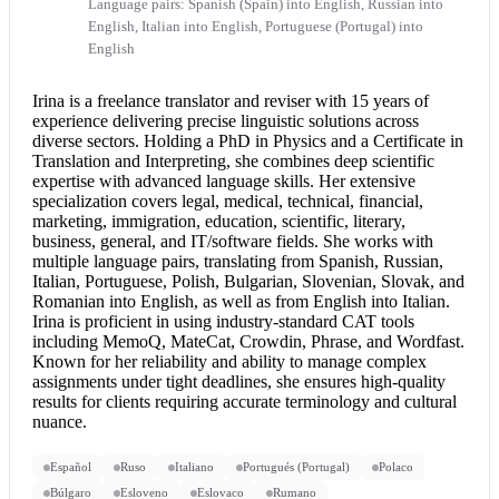
Language pairs: Spanish (Spain) into English, Russian into
English, Italian into English, Portuguese (Portugal) into
English
Irina is a freelance translator and reviser with 15 years of
experience delivering precise linguistic solutions across
diverse sectors. Holding a PhD in Physics and a Certificate in
Translation and Interpreting, she combines deep scientific
expertise with advanced language skills. Her extensive
specialization covers legal, medical, technical, financial,
marketing, immigration, education, scientific, literary,
business, general, and IT/software fields. She works with
multiple language pairs, translating from Spanish, Russian,
Italian, Portuguese, Polish, Bulgarian, Slovenian, Slovak, and
Romanian into English
, as well as from
English into Italian
.
Irina is proficient in using industry-standard CAT tools
including MemoQ, MateCat, Crowdin, Phrase, and Wordfast.
Known for her reliability and ability to manage complex
assignments under tight deadlines, she ensures high-quality
results for clients requiring accurate terminology and cultural
nuance.
Español
Ruso
Italiano
Portugués (Portugal)
Polaco
Búlgaro
Esloveno
Eslovaco
Rumano