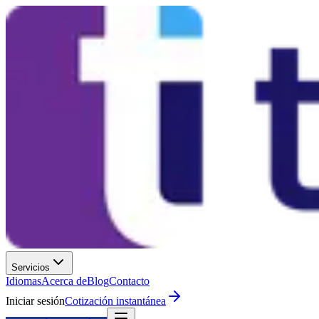
Servicios
Idiomas
Acerca de
Blog
Contacto
Iniciar sesión
Cotización instantánea