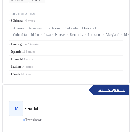
SERVICE AREAS
Chinese
14 states
Arizona
Arkansas
California
Colorado
District of
Columbia
Idaho
Iowa
Kansas
Kentucky
Louisiana
Maryland
Misso
Portuguese
14 states
Spanish
14 states
French
14 states
Italian
14 states
Czech
14 states
GET A QUOTE
IM
Irina M.
Translator