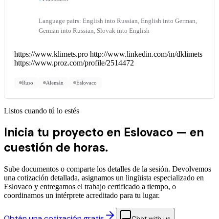
Language pairs: English into Russian, English into German,
German into Russian, Slovak into English
https://www.klimets.pro http://www.linkedin.com/in/dklimets
https://www.proz.com/profile/2514472
Ruso
Alemán
Eslovaco
Listos cuando tú lo estés
Inicia tu proyecto en Eslovaco —
en
cuestión de horas.
Sube documentos o comparte los detalles de la sesión. Devolvemos
una cotización detallada, asignamos un lingüista especializado en
Eslovaco y entregamos el trabajo certificado a tiempo, o
coordinamos un intérprete acreditado para tu lugar.
Obtén una cotización gratis
Chat with us