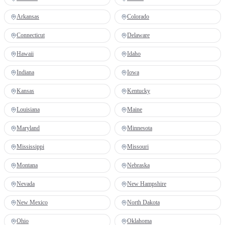
Arkansas
Colorado
Connecticut
Delaware
Hawaii
Idaho
Indiana
Iowa
Kansas
Kentucky
Louisiana
Maine
Maryland
Minnesota
Mississippi
Missouri
Montana
Nebraska
Nevada
New Hampshire
New Mexico
North Dakota
Ohio
Oklahoma