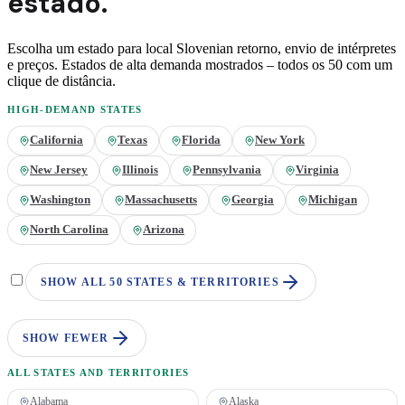
estado.
Escolha um estado para local
Slovenian
retorno, envio de intérpretes
e preços. Estados de alta demanda mostrados – todos os 50 com um
clique de distância.
HIGH-DEMAND STATES
California
Texas
Florida
New York
New Jersey
Illinois
Pennsylvania
Virginia
Washington
Massachusetts
Georgia
Michigan
North Carolina
Arizona
SHOW ALL 50 STATES & TERRITORIES
SHOW FEWER
ALL STATES AND TERRITORIES
Alabama
Alaska