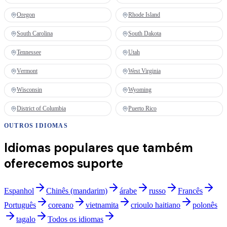
Oregon
Rhode Island
South Carolina
South Dakota
Tennessee
Utah
Vermont
West Virginia
Wisconsin
Wyoming
District of Columbia
Puerto Rico
OUTROS IDIOMAS
Idiomas populares que também
oferecemos suporte
Espanhol
Chinês (mandarim)
árabe
russo
Francês
Português
coreano
vietnamita
crioulo haitiano
polonês
tagalo
Todos os idiomas