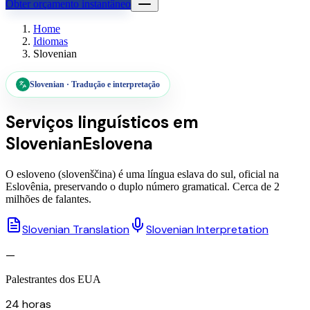
Obter orçamento instantâneo
Home
Idiomas
Slovenian
Slovenian
·
Tradução e interpretação
Serviços linguísticos em
Slovenian
Eslovena
O esloveno (slovenščina) é uma língua eslava do sul, oficial na
Eslovênia, preservando o duplo número gramatical. Cerca de 2
milhões de falantes.
Slovenian Translation
Slovenian Interpretation
—
Palestrantes dos EUA
24 horas