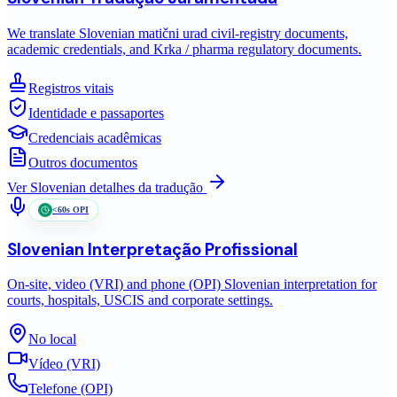
We translate Slovenian matični urad civil-registry documents,
academic credentials, and Krka / pharma regulatory documents.
Registros vitais
Identidade e passaportes
Credenciais acadêmicas
Outros documentos
Ver
Slovenian
detalhes da tradução
<60s OPI
Slovenian
Interpretação Profissional
On-site, video (VRI) and phone (OPI) Slovenian interpretation for
courts, hospitals, USCIS and corporate settings.
No local
Vídeo (VRI)
Telefone (OPI)