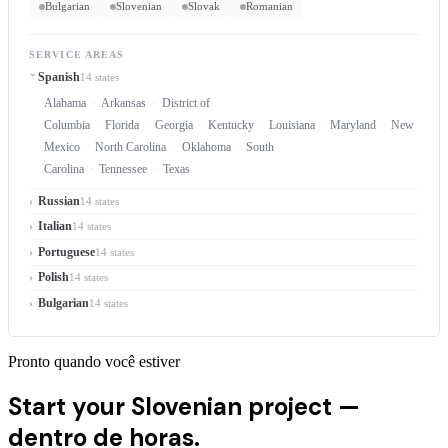
Bulgarian
Slovenian
Slovak
Romanian
SERVICE AREAS
Spanish
14 states
Alabama
Arkansas
District of
Columbia
Florida
Georgia
Kentucky
Louisiana
Maryland
New
Mexico
North Carolina
Oklahoma
South
Carolina
Tennessee
Texas
Russian
14 states
Italian
14 states
Portuguese
14 states
Polish
14 states
Bulgarian
14 states
Pronto quando você estiver
Start your Slovenian project —
dentro de horas.