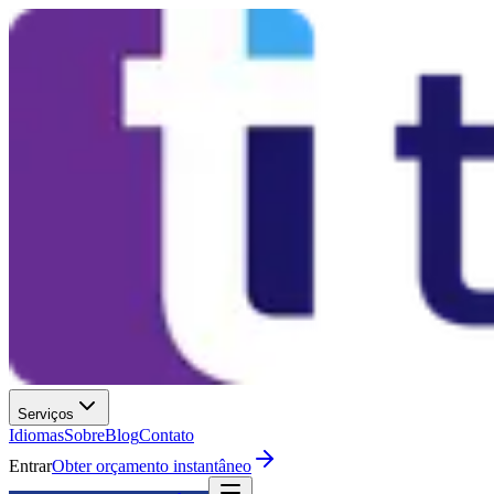
Serviços
Idiomas
Sobre
Blog
Contato
Entrar
Obter orçamento instantâneo