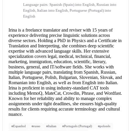
Language pairs: Spanish (Spain) into English, Russian into
English, Italian into English, Portuguese (Portugal) into
English
Irina is a freelance translator and reviser with 15 years of
experience delivering precise linguistic solutions across
diverse sectors. Holding a PhD in Physics and a Certificate in
Translation and Interpreting, she combines deep scientific
expertise with advanced language skills. Her extensive
specialization covers legal, medical, technical, financial,
marketing, immigration, education, scientific, literary,
business, general, and IT/software fields. She works with
multiple language pairs, translating from Spanish, Russian,
Italian, Portuguese, Polish, Bulgarian, Slovenian, Slovak, and
Romanian into English
, as well as from
English into Italian
.
Irina is proficient in using industry-standard CAT tools
including MemoQ, MateCat, Crowdin, Phrase, and Wordfast.
Known for her reliability and ability to manage complex
assignments under tight deadlines, she ensures high-quality
results for clients requiring accurate terminology and cultural
nuance.
Espanhol
russo
Italian
Português (Portugal)
polonês