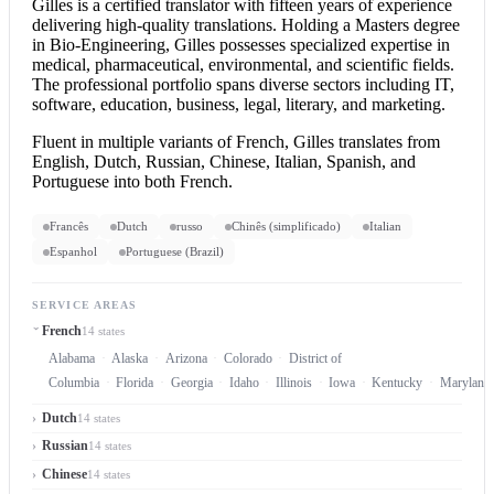
Gilles is a
certified translator
with fifteen years of experience
delivering high-quality translations. Holding a Masters degree
in Bio-Engineering, Gilles possesses specialized expertise in
medical, pharmaceutical, environmental, and scientific fields.
The professional portfolio spans diverse sectors including IT,
software, education, business, legal, literary, and marketing.
Fluent in multiple variants of French, Gilles translates from
English, Dutch, Russian, Chinese, Italian, Spanish, and
Portuguese into both French.
Francês
Dutch
russo
Chinês (simplificado)
Italian
Espanhol
Portuguese (Brazil)
SERVICE AREAS
French
14 states
Alabama
Alaska
Arizona
Colorado
District of
Columbia
Florida
Georgia
Idaho
Illinois
Iowa
Kentucky
Maryland
Dutch
14 states
Russian
14 states
Chinese
14 states