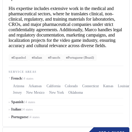
His expertise includes extensive work in the medical and
pharmaceutical sectors, where he translates clinical, non-
clinical, regulatory, and training materials for laboratories,
CROs, and major pharmaceutical companies under strict
confidentiality agreements. Additionally, Marco handles legal
and regulatory documentation, marketing campaigns, and
localization projects for the video game industry, ensuring
accuracy and cultural relevance across diverse fields.
Espanhol
Italian
Francês
Portuguese (Brazil)
SERVICE AREAS
French
14 states
Arizona
Arkansas
California
Colorado
Connecticut
Kansas
Louisiana
Jersey
New Mexico
New York
Oklahoma
Spanish
14 states
Italian
14 states
Portuguese
14 states