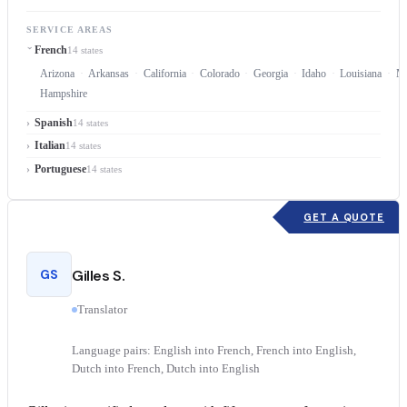
SERVICE AREAS
French
14 states
Arizona
Arkansas
California
Colorado
Georgia
Idaho
Louisiana
Ma
Hampshire
Spanish
14 states
Italian
14 states
Portuguese
14 states
GET A QUOTE
GS
Gilles S.
Translator
Language pairs: English into French, French into English,
Dutch into French, Dutch into English