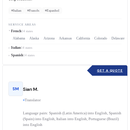
Italian
Francês
Espanhol
SERVICE AREAS
French
14 states
Alabama
Alaska
Arizona
Arkansas
California
Colorado
Delaware
Italian
14 states
Spanish
14 states
GET A QUOTE
SM
Sian M.
Translator
Language pairs: Spanish (Latin America) into English, Spanish
(Spain) into English, Italian into English, Portuguese (Brazil)
into English