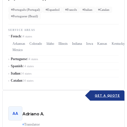
Português (Portugal)
Espanhol
Francês
Italian
Catalan
Portuguese (Brazil)
SERVICE AREAS
French
14 states
Arkansas
Colorado
Idaho
Illinois
Indiana
Iowa
Kansas
Kentucky
Mexico
Portuguese
14 states
Spanish
14 states
Italian
14 states
Catalan
14 states
GET A QUOTE
AA
Adriano A.
Translator