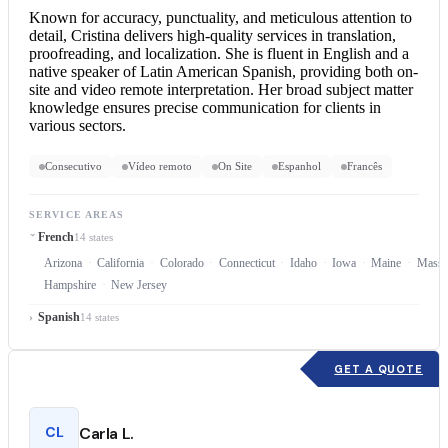
Known for accuracy, punctuality, and meticulous attention to
detail, Cristina delivers high-quality services in translation,
proofreading, and localization. She is fluent in English and a
native speaker of Latin American Spanish, providing both on-
site and video
remote interpretation
. Her broad subject matter
knowledge ensures precise communication for clients in
various sectors.
Consecutivo
Vídeo remoto
On Site
Espanhol
Francês
SERVICE AREAS
French
14 states
Arizona
California
Colorado
Connecticut
Idaho
Iowa
Maine
Massa
Hampshire
New Jersey
Spanish
14 states
GET A QUOTE
CL
Carla L.