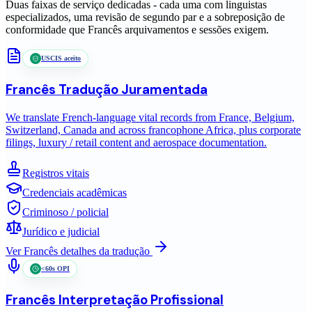
Duas faixas de serviço dedicadas - cada uma com linguistas
especializados, uma revisão de segundo par e a sobreposição de
conformidade que
Francês
arquivamentos e sessões exigem.
USCIS aceito
Francês
Tradução Juramentada
We translate French-language vital records from France, Belgium,
Switzerland, Canada and across francophone Africa, plus corporate
filings, luxury / retail content and aerospace documentation.
Registros vitais
Credenciais acadêmicas
Criminoso / policial
Jurídico e judicial
Ver
Francês
detalhes da tradução
<60s OPI
Francês
Interpretação Profissional