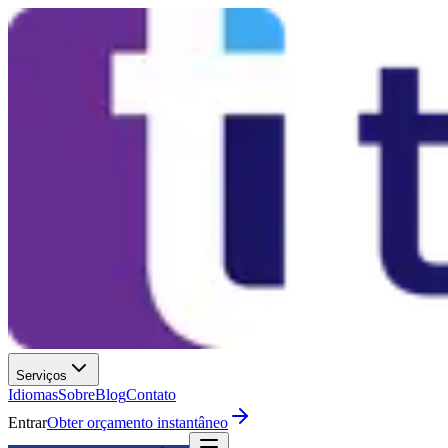
Serviços
Idiomas
Sobre
Blog
Contato
Entrar
Obter orçamento instantâneo