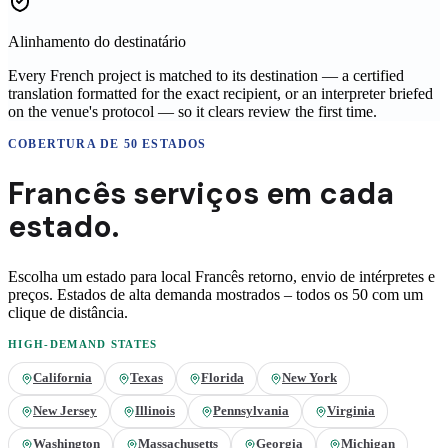
Alinhamento do destinatário
Every French project is matched to its destination — a certified
translation formatted for the exact recipient, or an interpreter briefed
on the venue's protocol — so it clears review the first time.
COBERTURA DE 50 ESTADOS
Francês
serviços em
cada
estado.
Escolha um estado para local
Francês
retorno, envio de intérpretes e
preços. Estados de alta demanda mostrados – todos os 50 com um
clique de distância.
HIGH-DEMAND STATES
California
Texas
Florida
New York
New Jersey
Illinois
Pennsylvania
Virginia
Washington
Massachusetts
Georgia
Michigan