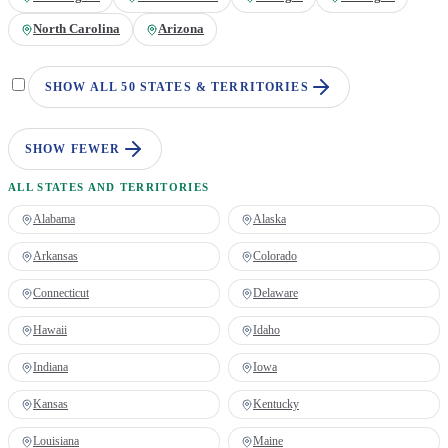
North Carolina
Arizona
SHOW ALL 50 STATES & TERRITORIES
SHOW FEWER
ALL STATES AND TERRITORIES
Alabama
Alaska
Arkansas
Colorado
Connecticut
Delaware
Hawaii
Idaho
Indiana
Iowa
Kansas
Kentucky
Louisiana
Maine