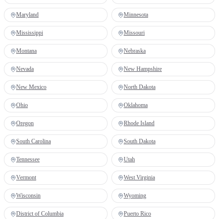
Maryland
Minnesota
Mississippi
Missouri
Montana
Nebraska
Nevada
New Hampshire
New Mexico
North Dakota
Ohio
Oklahoma
Oregon
Rhode Island
South Carolina
South Dakota
Tennessee
Utah
Vermont
West Virginia
Wisconsin
Wyoming
District of Columbia
Puerto Rico