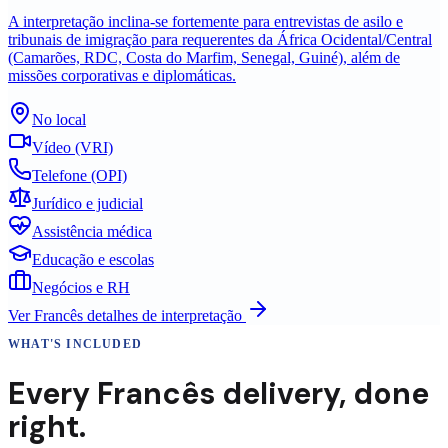
A interpretação inclina-se fortemente para entrevistas de asilo e
tribunais de imigração para requerentes da África Ocidental/Central
(Camarões, RDC, Costa do Marfim, Senegal, Guiné), além de
missões corporativas e diplomáticas.
No local
Vídeo (VRI)
Telefone (OPI)
Jurídico e judicial
Assistência médica
Educação e escolas
Negócios e RH
Ver
Francês
detalhes de interpretação
WHAT'S INCLUDED
Every
Francês
delivery
,
done
right.