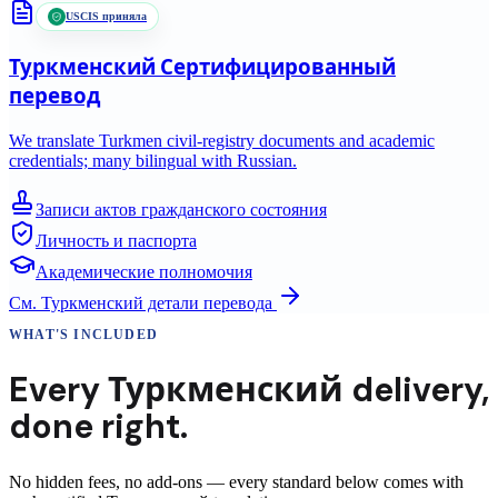
USCIS приняла
Туркменский
Сертифицированный
перевод
We translate Turkmen civil-registry documents and academic
credentials; many bilingual with Russian.
Записи актов гражданского состояния
Личность и паспорта
Академические полномочия
См.
Туркменский
детали перевода
WHAT'S INCLUDED
Every
Туркменский
delivery
,
done right.
No hidden fees, no add-ons — every standard below comes with