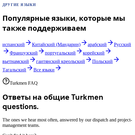
ДРУГИЕ ЯЗЫКИ
Популярные языки, которые мы
также поддерживаем
испанский
Китайский (Мандарин)
арабский
Русский
Французский
португальский
корейский
вьетнамский
гаитянский креольский
Польский
Тагальский
Все языки
Turkmen FAQ
Ответы на общие
Turkmen
questions.
The ones we hear most often, answered by our dispatch and project-
management teams.