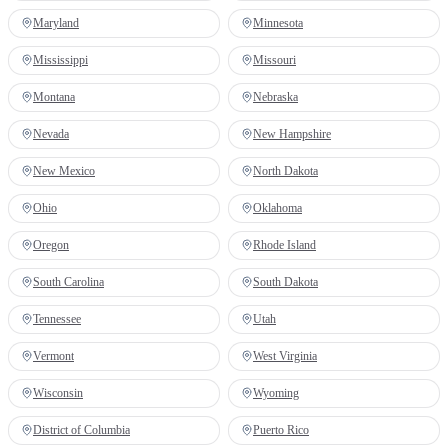
Maryland
Minnesota
Mississippi
Missouri
Montana
Nebraska
Nevada
New Hampshire
New Mexico
North Dakota
Ohio
Oklahoma
Oregon
Rhode Island
South Carolina
South Dakota
Tennessee
Utah
Vermont
West Virginia
Wisconsin
Wyoming
District of Columbia
Puerto Rico