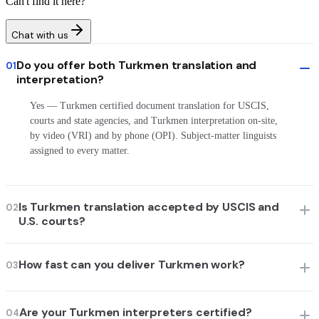
Can't find it here?
Chat with us
Do you offer both Turkmen translation and
01
interpretation?
Yes — Turkmen certified document translation for USCIS,
courts and state agencies, and Turkmen interpretation on-site,
by video (VRI) and by phone (OPI). Subject-matter linguists
assigned to every matter.
Is Turkmen translation accepted by USCIS and
02
U.S. courts?
How fast can you deliver Turkmen work?
03
Are your Turkmen interpreters certified?
04