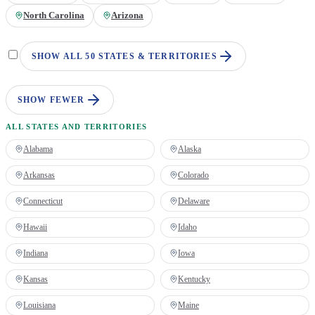
North Carolina
Arizona
SHOW ALL 50 STATES & TERRITORIES
SHOW FEWER
ALL STATES AND TERRITORIES
Alabama
Alaska
Arkansas
Colorado
Connecticut
Delaware
Hawaii
Idaho
Indiana
Iowa
Kansas
Kentucky
Louisiana
Maine