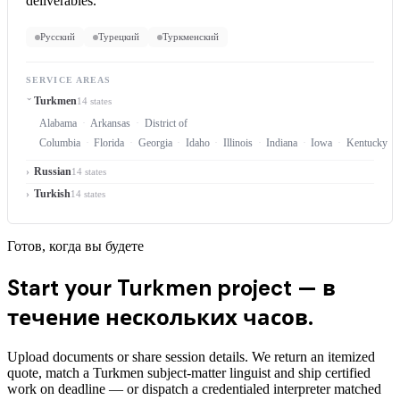
deliverables.
Русский
Турецкий
Туркменский
SERVICE AREAS
Turkmen
14 states
Alabama
Arkansas
District of
Columbia
Florida
Georgia
Idaho
Illinois
Indiana
Iowa
Kentucky
Russian
14 states
Turkish
14 states
Готов, когда вы будете
Start your Turkmen project —
в
течение нескольких часов.
Upload documents or share session details. We return an itemized
quote, match a Turkmen subject-matter linguist and ship certified
work on deadline — or dispatch a credentialed interpreter matched