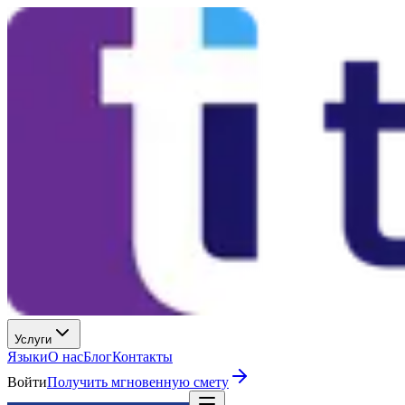
Услуги
Языки
О нас
Блог
Контакты
Войти
Получить мгновенную смету