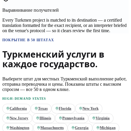
Выравнивание получателей
Every Turkmen project is matched to its destination — a certified
translation formatted for the exact recipient, or an interpreter briefed
on the venue's protocol — so it clears review the first time.
ПОКРЫТИЕ В 50 ШТАТАХ
Туркменский
услуги в
каждое государство.
Выберите штат для местных
Туркменский
выполнение работ,
отправка переводчика и цены. Показаны штаты с высоким
спросом — все 50 в одном клике.
HIGH-DEMAND STATES
California
Texas
Florida
New York
New Jersey
Illinois
Pennsylvania
Virginia
Washington
Massachusetts
Georgia
Michigan