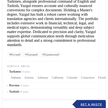
Turkmen, alongside professional command of
English and
Turkish
, Yazgul ensures accurate and culturally nuanced
conversions for complex documents. Holding a Master's
degree, Yazgul has built a robust career working with
translation agencies and clients internationally. The portfolio
includes extensive work in financial, technical, legal, and
medical topics, demonstrating versatility and deep subject
matter expertise. Dedicated to precision and clarity, Yazgul
supports global communication needs through meticulous
attention to detail and a strong commitment to professional
standards.
Русский
Турецкий
Туркменский
SERVICE AREAS
Turkmen
14 states
Alabama
Arizona
Arkansas
California
Colorado
Connecticut
Florida
Russian
14 states
Turkish
14 states
GET A QUOTE