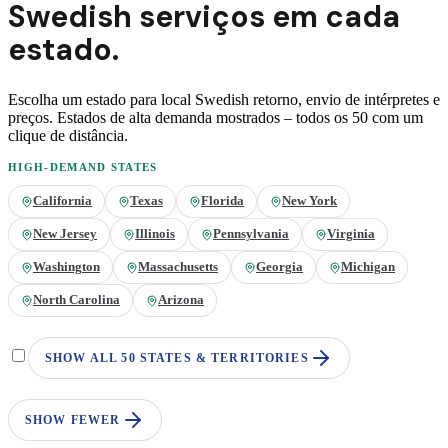
Swedish
serviços em
cada
estado.
Escolha um estado para local
Swedish
retorno, envio de intérpretes e
preços. Estados de alta demanda mostrados – todos os 50 com um
clique de distância.
HIGH-DEMAND STATES
California
Texas
Florida
New York
New Jersey
Illinois
Pennsylvania
Virginia
Washington
Massachusetts
Georgia
Michigan
North Carolina
Arizona
SHOW ALL 50 STATES & TERRITORIES
SHOW FEWER