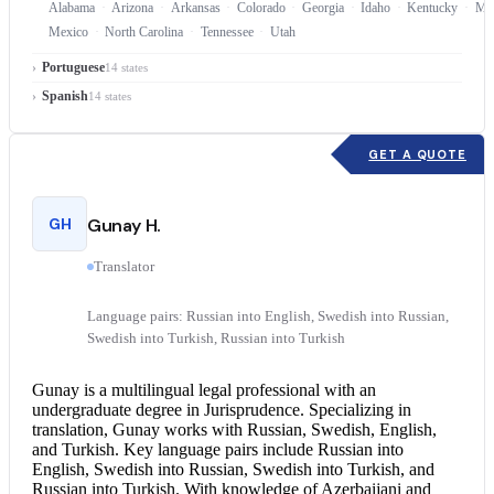
Alabama
Arizona
Arkansas
Colorado
Georgia
Idaho
Kentucky
Mis
Mexico
North Carolina
Tennessee
Utah
Portuguese
14 states
Spanish
14 states
GET A QUOTE
GH
Gunay H.
Translator
Language pairs: Russian into English, Swedish into Russian,
Swedish into Turkish, Russian into Turkish
Gunay is a multilingual legal professional with an
undergraduate degree in Jurisprudence. Specializing in
translation, Gunay works with Russian, Swedish, English,
and Turkish. Key language pairs include
Russian into
English
, Swedish into Russian, Swedish into Turkish, and
Russian into Turkish. With knowledge of Azerbaijani and