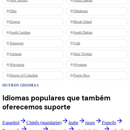
New Mexico
North Dakota
Ohio
Oklahoma
Oregon
Rhode Island
South Carolina
South Dakota
Tennessee
Utah
Vermont
West Virginia
Wisconsin
Wyoming
District of Columbia
Puerto Rico
OUTROS IDIOMAS
Idiomas populares que também
oferecemos suporte
Espanhol
Chinês (mandarim)
árabe
russo
Francês