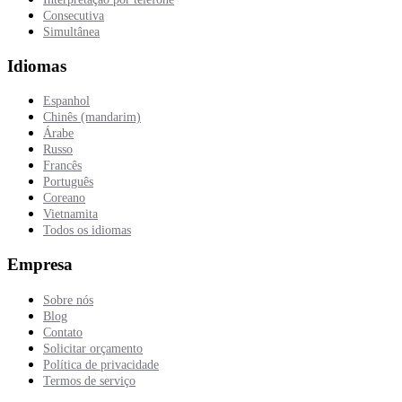
Consecutiva
Simultânea
Idiomas
Espanhol
Chinês (mandarim)
Árabe
Russo
Francês
Português
Coreano
Vietnamita
Todos os idiomas
Empresa
Sobre nós
Blog
Contato
Solicitar orçamento
Política de privacidade
Termos de serviço