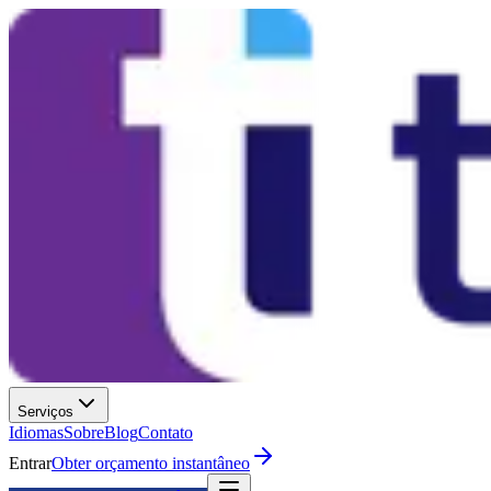
Serviços
Idiomas
Sobre
Blog
Contato
Entrar
Obter orçamento instantâneo