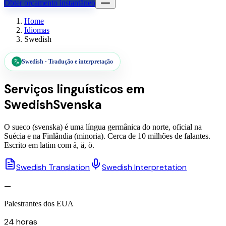
Obter orçamento instantâneo
Home
Idiomas
Swedish
Swedish
·
Tradução e interpretação
Serviços linguísticos em
Swedish
Svenska
O sueco (svenska) é uma língua germânica do norte, oficial na
Suécia e na Finlândia (minoria). Cerca de 10 milhões de falantes.
Escrito em latim com å, ä, ö.
Swedish Translation
Swedish Interpretation
—
Palestrantes dos EUA
24 horas