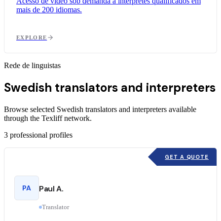
Acesso de vídeo sob demanda a intérpretes qualificados em
mais de 200 idiomas.
EXPLORE
Rede de linguistas
Swedish translators and interpreters
Browse selected Swedish translators and interpreters available
through the Texliff network.
3
professional profiles
GET A QUOTE
PA
Paul A.
Translator