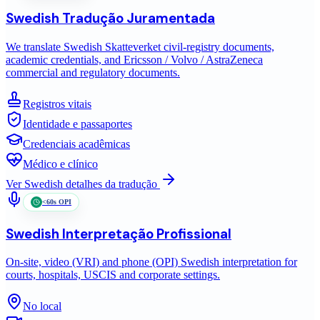
Swedish
Tradução Juramentada
We translate Swedish Skatteverket civil-registry documents,
academic credentials, and Ericsson / Volvo / AstraZeneca
commercial and regulatory documents.
Registros vitais
Identidade e passaportes
Credenciais acadêmicas
Médico e clínico
Ver
Swedish
detalhes da tradução
<60s OPI
Swedish
Interpretação Profissional
On-site, video (VRI) and phone (OPI) Swedish interpretation for
courts, hospitals, USCIS and corporate settings.
No local