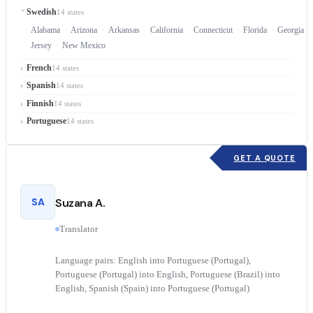
Swedish
14 states
Alabama
Arizona
Arkansas
California
Connecticut
Florida
Georgia
Jersey
New Mexico
French
14 states
Spanish
14 states
Finnish
14 states
Portuguese
14 states
GET A QUOTE
SA
Suzana A.
Translator
Language pairs: English into Portuguese (Portugal),
Portuguese (Portugal) into English, Portuguese (Brazil) into
English, Spanish (Spain) into Portuguese (Portugal)