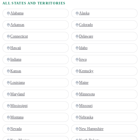
ALL STATES AND TERRITORIES
Alabama
Alaska
Arkansas
Colorado
Connecticut
Delaware
Hawaii
Idaho
Indiana
Iowa
Kansas
Kentucky
Louisiana
Maine
Maryland
Minnesota
Mississippi
Missouri
Montana
Nebraska
Nevada
New Hampshire