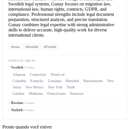
Swedish legal systems, Gunay focuses on migration law,
international law, human rights, contracts, GDPR, and
compliance. Professional strengths include legal document
preparation, structured analysis, and precise translation.
Gunay combines legal expertise with strong administrative
skills to deliver accurate, high-quality work for diverse
international clients.
russo
Swedish
Turkish
SERVICE AREAS
Swedish
14 states
Arkansas
Connecticut
District of
Columbia
Kentucky
Louisiana
Maryland
Massachusetts
New
Jersey
New Mexico
New York
North
Carolina
Oklahoma
Pennsylvania
Tennessee
Russian
14 states
Turkish
14 states
Pronto quando você estiver