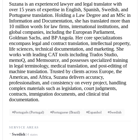
Suzana is an experienced lawyer and legal translator with
over 15 years of expertise in English, Spanish, Swedish, and
Portuguese translation
. Holding a Law Degree and an MSc in
Information and Documentation, she has translated more than
10 million words for law firms, international institutions, and
global companies, including the European Parliament,
Goldman Sachs, and BP Angola. Her core specializations
encompass legal and contract translation, intellectual property,
life sciences, technical documentation, and marketing. She
works with leading CAT tools including Trados Studio,
memoQ, and Memsource, and possesses specialized training
in legal terminology,
medical translation
, and post-editing of
machine translation. Trusted by clients across Europe, the
Americas, and Africa, Suzana delivers accuracy,
professionalism, and consistency on every project, handling
complex materials such as legislation, court judgments,
contracts, immigration documents, and clinical trial
documentation.
Português (Portugal)
Portuguese (Brazil)
Espanhol
Swedish
SERVICE AREAS
Swedish
14 states