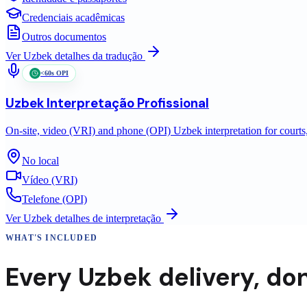
Credenciais acadêmicas
Outros documentos
Ver
Uzbek
detalhes da tradução
<60s OPI
Uzbek
Interpretação Profissional
On-site, video (VRI) and phone (OPI) Uzbek interpretation for courts,
No local
Vídeo (VRI)
Telefone (OPI)
Ver
Uzbek
detalhes de interpretação
WHAT'S INCLUDED
Every
Uzbek
delivery
,
don