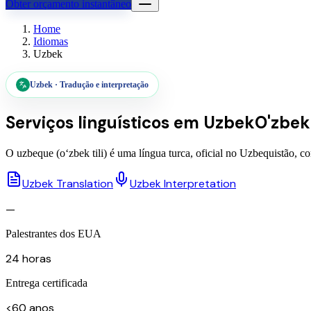
Obter orçamento instantâneo
Home
Idiomas
Uzbek
Uzbek
·
Tradução e interpretação
Serviços linguísticos em
Uzbek
O'zbek
O uzbeque (oʻzbek tili) é uma língua turca, oficial no Uzbequistão, c
Uzbek Translation
Uzbek Interpretation
—
Palestrantes dos EUA
24 horas
Entrega certificada
<60 anos