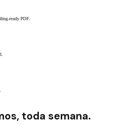
filing-ready PDF.
d.
.
mos,
toda semana.