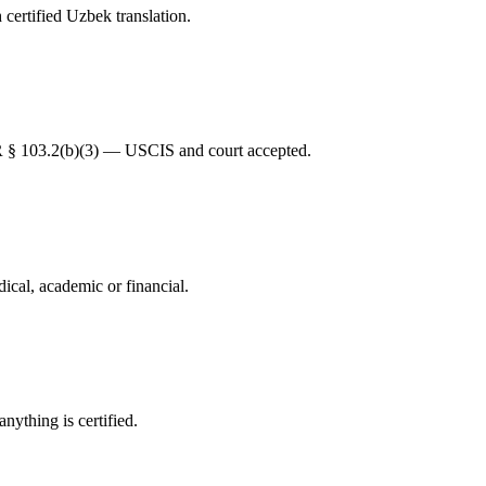
ertified Uzbek translation.
FR § 103.2(b)(3) — USCIS and court accepted.
ical, academic or financial.
nything is certified.