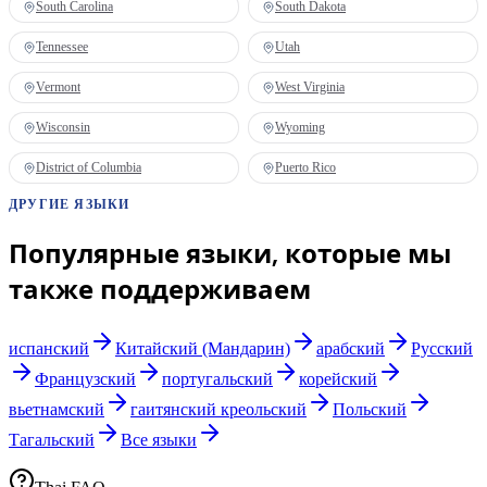
South Carolina
South Dakota
Tennessee
Utah
Vermont
West Virginia
Wisconsin
Wyoming
District of Columbia
Puerto Rico
ДРУГИЕ ЯЗЫКИ
Популярные языки, которые мы
также поддерживаем
испанский
Китайский (Мандарин)
арабский
Русский
Французский
португальский
корейский
вьетнамский
гаитянский креольский
Польский
Тагальский
Все языки