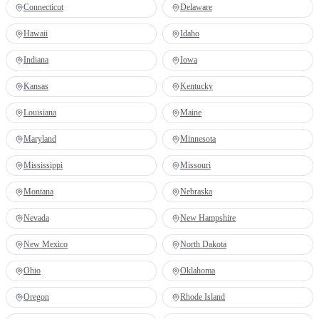
Connecticut
Delaware
Hawaii
Idaho
Indiana
Iowa
Kansas
Kentucky
Louisiana
Maine
Maryland
Minnesota
Mississippi
Missouri
Montana
Nebraska
Nevada
New Hampshire
New Mexico
North Dakota
Ohio
Oklahoma
Oregon
Rhode Island