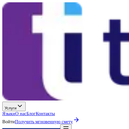
Услуги
Языки
О нас
Блог
Контакты
Войти
Получить мгновенную смету