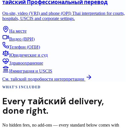
тайский
Профессиональный перевод
On-site, video (VRI) and phone (OPI) Thai interpretation for courts,
hospitals, USCIS and corporate settings.
На месте
Видео (ВРИ)
Телефон (ОПИ)
Юридические и суд
Здравоохранение
Иммиграция и USCIS
См.
тайский
подробности интерпретации
WHAT'S INCLUDED
Every
тайский
delivery
,
done right.
No hidden fees, no add-ons — every standard below comes with