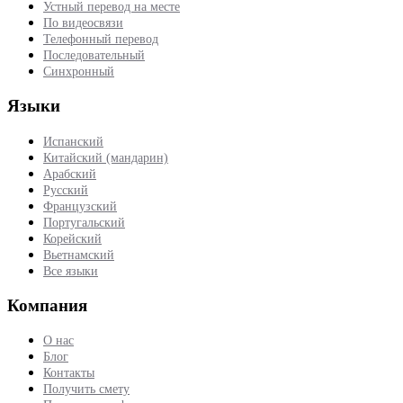
Устный перевод на месте
По видеосвязи
Телефонный перевод
Последовательный
Синхронный
Языки
Испанский
Китайский (мандарин)
Арабский
Русский
Французский
Португальский
Корейский
Вьетнамский
Все языки
Компания
О нас
Блог
Контакты
Получить смету