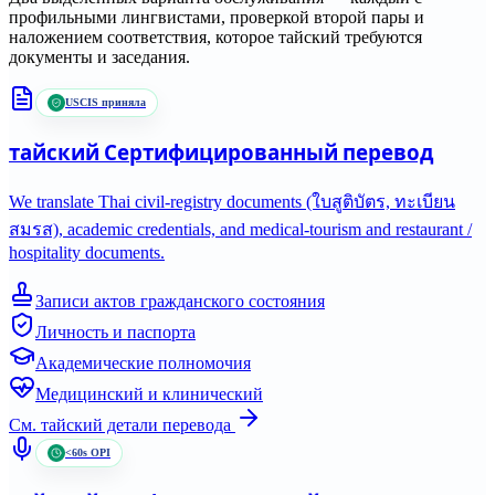
профильными лингвистами, проверкой второй пары и
наложением соответствия, которое
тайский
требуются
документы и заседания.
USCIS приняла
тайский
Сертифицированный перевод
We translate Thai civil-registry documents (ใบสูติบัตร, ทะเบียน
สมรส), academic credentials, and medical-tourism and restaurant /
hospitality documents.
Записи актов гражданского состояния
Личность и паспорта
Академические полномочия
Медицинский и клинический
См.
тайский
детали перевода
<60s OPI