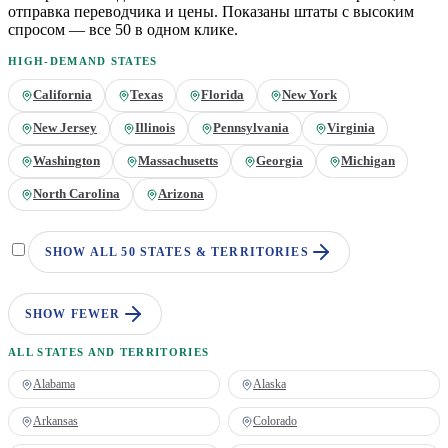
отправка переводчика и цены. Показаны штаты с высоким
спросом — все 50 в одном клике.
HIGH-DEMAND STATES
California
Texas
Florida
New York
New Jersey
Illinois
Pennsylvania
Virginia
Washington
Massachusetts
Georgia
Michigan
North Carolina
Arizona
SHOW ALL 50 STATES & TERRITORIES
SHOW FEWER
ALL STATES AND TERRITORIES
Alabama
Alaska
Arkansas
Colorado