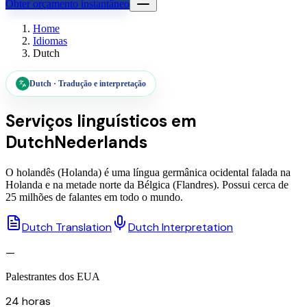
Obter orçamento instantâneo
Home
Idiomas
Dutch
Dutch
·
Tradução e interpretação
Serviços linguísticos em
Dutch
Nederlands
O holandês (Holanda) é uma língua germânica ocidental falada na
Holanda e na metade norte da Bélgica (Flandres). Possui cerca de
25 milhões de falantes em todo o mundo.
Dutch Translation
Dutch Interpretation
—
Palestrantes dos EUA
24 horas