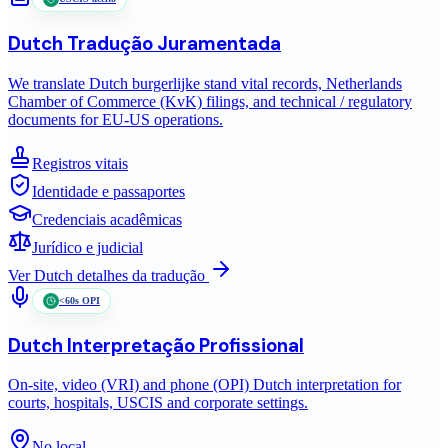
Dutch
Tradução Juramentada
We translate Dutch burgerlijke stand vital records, Netherlands
Chamber of Commerce (KvK) filings, and technical / regulatory
documents for EU-US operations.
Registros vitais
Identidade e passaportes
Credenciais acadêmicas
Jurídico e judicial
Ver
Dutch
detalhes da tradução
<60s OPI
Dutch
Interpretação Profissional
On-site, video (VRI) and phone (OPI) Dutch interpretation for
courts, hospitals, USCIS and corporate settings.
No local