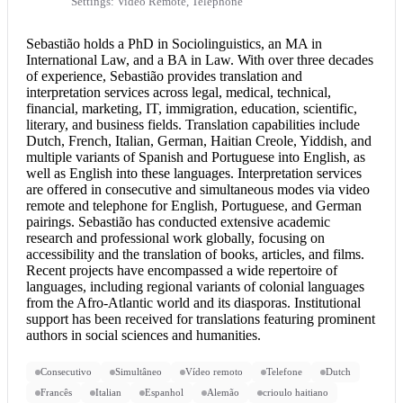
Settings: Video Remote, Telephone
Sebastião holds a PhD in Sociolinguistics, an MA in
International Law, and a BA in Law. With over three decades
of experience, Sebastião provides translation and
interpretation services
across legal, medical, technical,
financial, marketing, IT, immigration, education, scientific,
literary, and business fields. Translation capabilities include
Dutch, French, Italian, German, Haitian Creole, Yiddish, and
multiple variants of Spanish and
Portuguese into English
, as
well as English into these languages. Interpretation services
are offered in consecutive and simultaneous modes via video
remote and telephone for English, Portuguese, and German
pairings. Sebastião has conducted extensive academic
research and professional work globally, focusing on
accessibility and the translation of books, articles, and films.
Recent projects have encompassed a wide repertoire of
languages, including regional variants of colonial languages
from the Afro-Atlantic world and its diasporas. Institutional
support has been received for translations featuring prominent
authors in social sciences and humanities.
Consecutivo
Simultâneo
Vídeo remoto
Telefone
Dutch
Francês
Italian
Espanhol
Alemão
crioulo haitiano