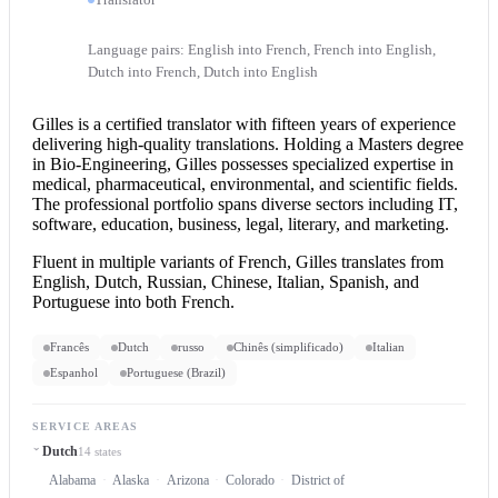
Language pairs: English into French, French into English,
Dutch into French, Dutch into English
Gilles is a
certified translator
with fifteen years of experience
delivering high-quality translations. Holding a Masters degree
in Bio-Engineering, Gilles possesses specialized expertise in
medical, pharmaceutical, environmental, and scientific fields.
The professional portfolio spans diverse sectors including IT,
software, education, business, legal, literary, and marketing.
Fluent in multiple variants of French, Gilles translates from
English, Dutch, Russian, Chinese, Italian, Spanish, and
Portuguese into both French.
Francês
Dutch
russo
Chinês (simplificado)
Italian
Espanhol
Portuguese (Brazil)
SERVICE AREAS
Dutch
14 states
Alabama
Alaska
Arizona
Colorado
District of