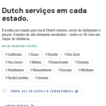
Dutch
serviços em
cada
estado.
Escolha um estado para local
Dutch
retorno, envio de intérpretes e
preços. Estados de alta demanda mostrados – todos os 50 com um
clique de distância.
HIGH-DEMAND STATES
California
Texas
Florida
New York
New Jersey
Illinois
Pennsylvania
Virginia
Washington
Massachusetts
Georgia
Michigan
North Carolina
Arizona
SHOW ALL 50 STATES & TERRITORIES