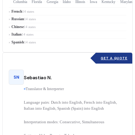
Columbia
Florida
Georgia
Idaho
Illinois
Iowa
Kentucky
Maryland
French
14 states
Russian
14 states
Chinese
14 states
Italian
14 states
Spanish
14 states
GET A QUOTE
SN
Sebastiao N.
Translator & Interpreter
Language pairs: Dutch into English, French into English,
Italian into English, Spanish (Spain) into English
Interpretation modes: Consecutive, Simultaneous