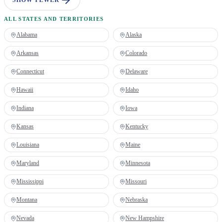
SHOW FEWER
ALL STATES AND TERRITORIES
Alabama
Alaska
Arkansas
Colorado
Connecticut
Delaware
Hawaii
Idaho
Indiana
Iowa
Kansas
Kentucky
Louisiana
Maine
Maryland
Minnesota
Mississippi
Missouri
Montana
Nebraska
Nevada
New Hampshire