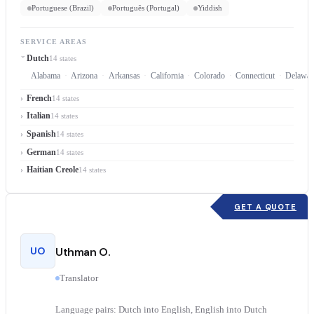
Portuguese (Brazil)
Português (Portugal)
Yiddish
SERVICE AREAS
Dutch
14 states
Alabama
Arizona
Arkansas
California
Colorado
Connecticut
Delawar
French
14 states
Italian
14 states
Spanish
14 states
German
14 states
Haitian Creole
14 states
GET A QUOTE
UO
Uthman O.
Translator
Language pairs: Dutch into English, English into Dutch