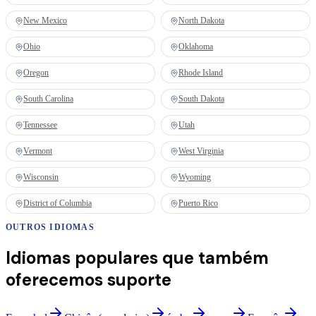
New Mexico
North Dakota
Ohio
Oklahoma
Oregon
Rhode Island
South Carolina
South Dakota
Tennessee
Utah
Vermont
West Virginia
Wisconsin
Wyoming
District of Columbia
Puerto Rico
OUTROS IDIOMAS
Idiomas populares que também
oferecemos suporte