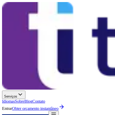
Serviços
Idiomas
Sobre
Blog
Contato
Entrar
Obter orçamento instantâneo