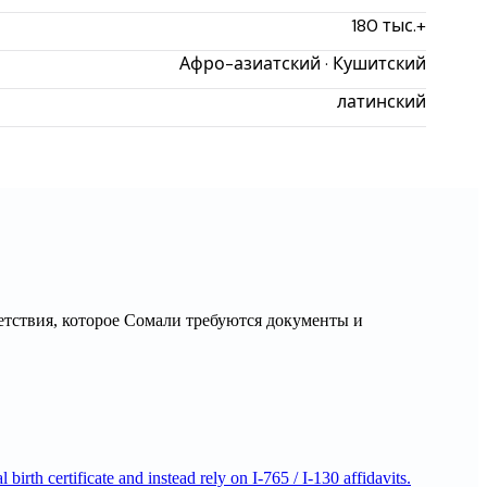
180 тыс.+
Афро-азиатский · Кушитский
латинский
тствия, которое
Сомали
требуются документы и
h certificate and instead rely on I-765 / I-130 affidavits.