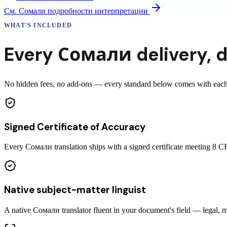
См.
Сомали
подробности интерпретации
WHAT'S INCLUDED
Every
Сомали
delivery
,
d
No hidden fees, no add-ons — every standard below comes with each 
Signed Certificate of Accuracy
Every Сомали translation ships with a signed certificate meeting 8
Native subject-matter linguist
A native Сомали translator fluent in your document's field — legal, m