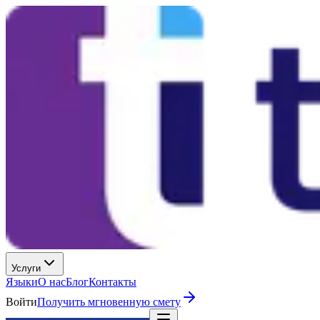
Услуги
Языки
О нас
Блог
Контакты
Войти
Получить мгновенную смету