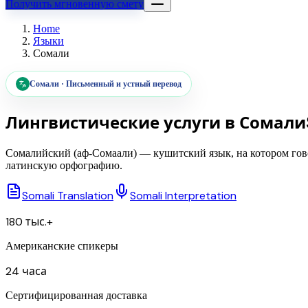
Получить мгновенную смету
Home
Языки
Сомали
Сомали
·
Письменный и устный перевод
Лингвистические услуги в
Сомали
Сомалийский (аф-Сомаали) — кушитский язык, на котором гов
латинскую орфографию.
Somali Translation
Somali Interpretation
180 тыс.+
Американские спикеры
24 часа
Сертифицированная доставка