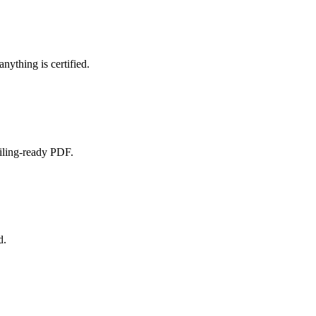
nything is certified.
filing-ready PDF.
d.