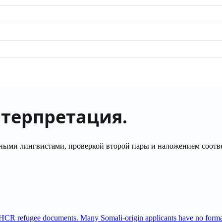
нтерпретация.
ыми лингвистами, проверкой второй пары и наложением соотве
R refugee documents. Many Somali-origin applicants have no formal birt