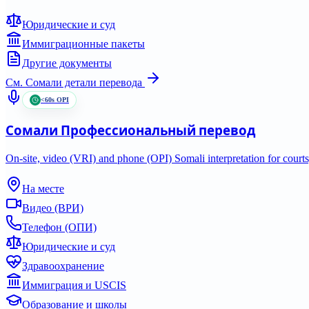
Юридические и суд
Иммиграционные пакеты
Другие документы
См.
Сомали
детали перевода
<60s OPI
Сомали
Профессиональный перевод
On-site, video (VRI) and phone (OPI) Somali interpretation for courts
На месте
Видео (ВРИ)
Телефон (ОПИ)
Юридические и суд
Здравоохранение
Иммиграция и USCIS
Образование и школы