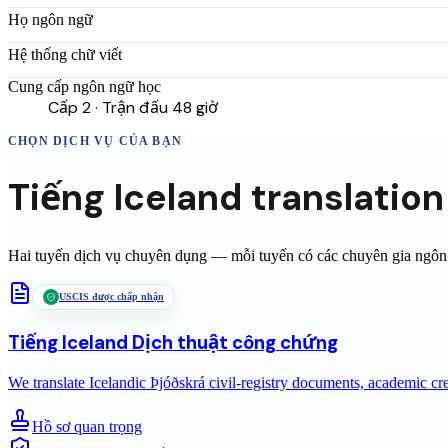
Họ ngôn ngữ
Hệ thống chữ viết
Cung cấp ngôn ngữ học
Cấp 2 · Trận đấu 48 giờ
CHỌN DỊCH VỤ CỦA BẠN
Tiếng Iceland
translatio
Hai tuyến dịch vụ chuyên dụng — mỗi tuyến có các chuyên gia ngôn n
USCIS được chấp nhận
Tiếng Iceland
Dịch thuật công chứng
We translate Icelandic Þjóðskrá civil-registry documents, academic cr
Hồ sơ quan trọng