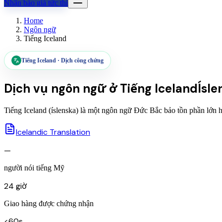
Nhận báo giá tức thì
Home
Ngôn ngữ
Tiếng Iceland
Tiếng Iceland
·
Dịch công chứng
Dịch vụ ngôn ngữ ở
Tiếng Iceland
Ísle
Tiếng Iceland (íslenska) là một ngôn ngữ Đức Bắc bảo tồn phần lớn 
Icelandic Translation
—
người nói tiếng Mỹ
24 giờ
Giao hàng được chứng nhận
<60s