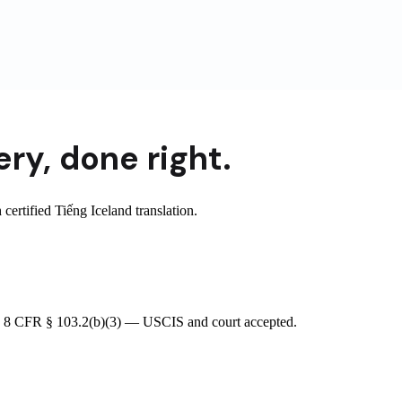
ery
,
done right.
rtified Tiếng Iceland translation.
ting 8 CFR § 103.2(b)(3) — USCIS and court accepted.