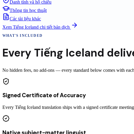
Danh tính và hộ chiếu
Thông tin học thuật
Các tài liệu khác
Xem
Tiếng Iceland
chi tiết bản dịch
WHAT'S INCLUDED
Every
Tiếng Iceland
deliv
No hidden fees, no add-ons — every standard below comes with each ce
Signed Certificate of Accuracy
Every Tiếng Iceland translation ships with a signed certificate mee
Native subject-matter linguist