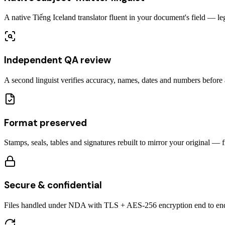
A native Tiếng Iceland translator fluent in your document's field — le
Independent QA review
A second linguist verifies accuracy, names, dates and numbers before a
Format preserved
Stamps, seals, tables and signatures rebuilt to mirror your original — 
Secure & confidential
Files handled under NDA with TLS + AES-256 encryption end to en