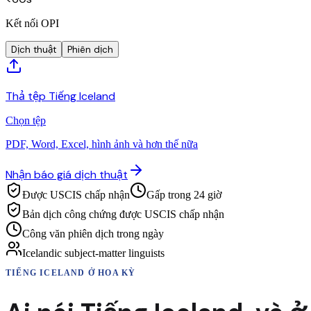
Kết nối OPI
Dịch thuật
Phiên dịch
Thả tệp Tiếng Iceland
Chọn tệp
PDF, Word, Excel, hình ảnh và hơn thế nữa
Nhận báo giá dịch thuật
Được USCIS chấp nhận
Gấp trong 24 giờ
Bản dịch công chứng được USCIS chấp nhận
Công văn phiên dịch trong ngày
Icelandic subject-matter linguists
TIẾNG ICELAND
Ở HOA KỲ