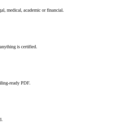
gal, medical, academic or financial.
nything is certified.
filing-ready PDF.
d.