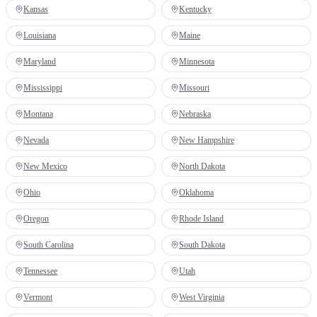
Kansas
Kentucky
Louisiana
Maine
Maryland
Minnesota
Mississippi
Missouri
Montana
Nebraska
Nevada
New Hampshire
New Mexico
North Dakota
Ohio
Oklahoma
Oregon
Rhode Island
South Carolina
South Dakota
Tennessee
Utah
Vermont
West Virginia