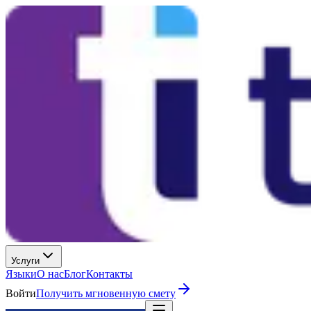
Услуги
Языки
О нас
Блог
Контакты
Войти
Получить мгновенную смету