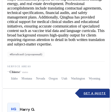
energy, and real estate development. Professional
accomplishments include translating contractual agreements,
technical specifications, financial audits, and safety
management plans. Additionally, Qinghua has provided
critical support for medical clinical studies and educational
initiatives, ensuring accurate communication of specialized
content such as vaccine trial data and language curricula. This
broad background ensures high-quality output for clients
requiring rigorous attention to detail in both written translation
and subject-matter expertise.
Китайский (упрощенный)
SERVICE AREAS
Chinese
7 states
Idaho
Montana
Nevada
Oregon
Utah
Washington
Wyoming
GET A QUOTE
HG
Harry G.