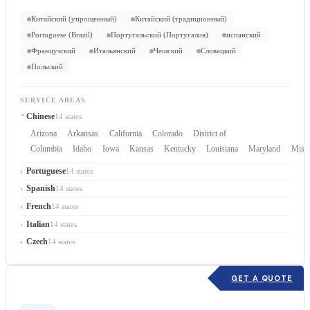
Китайский (упрощенный)
Китайский (традиционный)
Portuguese (Brazil)
Португальский (Португалия)
испанский
Французский
Итальянский
Чешский
Словацкий
Польский
SERVICE AREAS
Chinese
14 states
Arizona
Arkansas
California
Colorado
District of
Columbia
Idaho
Iowa
Kansas
Kentucky
Louisiana
Maryland
Misso
Portuguese
14 states
Spanish
14 states
French
14 states
Italian
14 states
Czech
14 states
GET A QUOTE