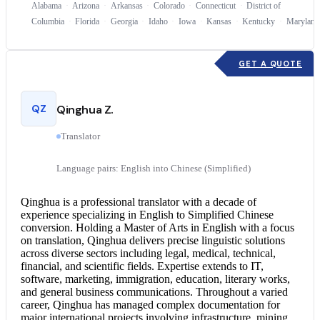
Alabama
Arizona
Arkansas
Colorado
Connecticut
District of
Columbia
Florida
Georgia
Idaho
Iowa
Kansas
Kentucky
Maryland
GET A QUOTE
QZ
Qinghua Z.
Translator
Language pairs: English into Chinese (Simplified)
Qinghua is a professional translator with a decade of
experience specializing in English to Simplified Chinese
conversion. Holding a Master of Arts in English with a focus
on translation, Qinghua delivers precise linguistic solutions
across diverse sectors including legal, medical, technical,
financial, and scientific fields. Expertise extends to IT,
software, marketing, immigration, education, literary works,
and general business communications. Throughout a varied
career, Qinghua has managed complex documentation for
major international projects involving infrastructure, mining,