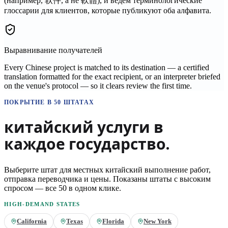
(например, 软件, а не 軟體), и ведем терминологические
глоссарии для клиентов, которые публикуют оба алфавита.
Выравнивание получателей
Every Chinese project is matched to its destination — a certified
translation formatted for the exact recipient, or an interpreter briefed
on the venue's protocol — so it clears review the first time.
ПОКРЫТИЕ В 50 ШТАТАХ
китайский
услуги в
каждое государство.
Выберите штат для местных
китайский
выполнение работ,
отправка переводчика и цены. Показаны штаты с высоким
спросом — все 50 в одном клике.
HIGH-DEMAND STATES
California
Texas
Florida
New York