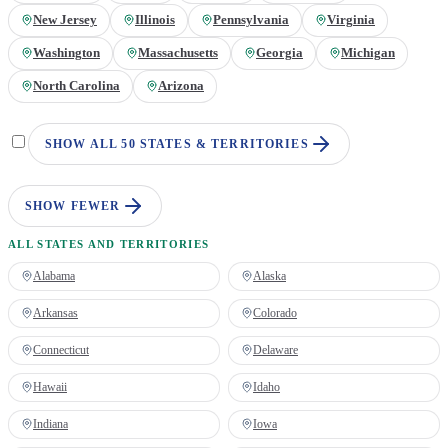
New Jersey
Illinois
Pennsylvania
Virginia
Washington
Massachusetts
Georgia
Michigan
North Carolina
Arizona
SHOW ALL 50 STATES & TERRITORIES
SHOW FEWER
ALL STATES AND TERRITORIES
Alabama
Alaska
Arkansas
Colorado
Connecticut
Delaware
Hawaii
Idaho
Indiana
Iowa