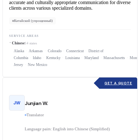
accurate and culturally appropriate communication for diverse
clients across various specialized domains.
Китайский (упрощенный)
SERVICE AREAS
Chinese
14 states
Alaska
Arkansas
Colorado
Connecticut
District of
Columbia
Idaho
Kentucky
Louisiana
Maryland
Massachusetts
Monta
Jersey
New Mexico
GET A QUOTE
JW
Junjian W.
Translator
Language pairs: English into Chinese (Simplified)