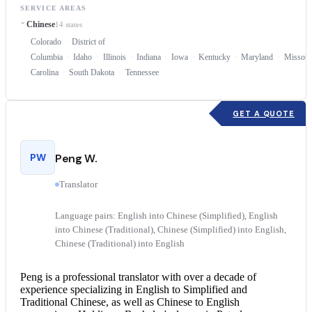
SERVICE AREAS
Chinese
14 states
Colorado
District of
Columbia
Idaho
Illinois
Indiana
Iowa
Kentucky
Maryland
Missour
Carolina
South Dakota
Tennessee
GET A QUOTE
PW
Peng W.
Translator
Language pairs: English into Chinese (Simplified), English
into Chinese (Traditional), Chinese (Simplified) into English,
Chinese (Traditional) into English
Peng is a professional translator with over a decade of
experience specializing in English to Simplified and
Traditional Chinese, as well as
Chinese to English