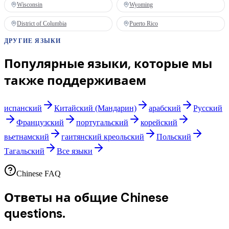
Wisconsin
Wyoming
District of Columbia
Puerto Rico
ДРУГИЕ ЯЗЫКИ
Популярные языки, которые мы
также поддерживаем
испанский
Китайский (Мандарин)
арабский
Русский
Французский
португальский
корейский
вьетнамский
гаитянский креольский
Польский
Тагальский
Все языки
Chinese FAQ
Ответы на общие
Chinese
questions.