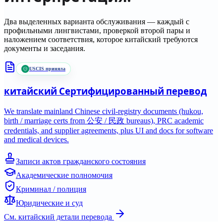
Два выделенных варианта обслуживания — каждый с
профильными лингвистами, проверкой второй пары и
наложением соответствия, которое
китайский
требуются
документы и заседания.
USCIS приняла
китайский
Сертифицированный перевод
We translate mainland Chinese civil-registry documents (hukou,
birth / marriage certs from 公安 / 民政 bureaus), PRC academic
credentials, and supplier agreements, plus UI and docs for software
and medical devices.
Записи актов гражданского состояния
Академические полномочия
Криминал / полиция
Юридические и суд
См.
китайский
детали перевода