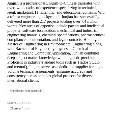
Junjian is a professional English-to-
Chinese translator
with
over two decades of experience specializing in technical,
legal, marketing, IT, scientific, and educational domains. With
a robust engineering background, Junjian has successfully
delivered more than 217 projects totaling over 7.4 million
words. Key areas of expertise include patents and intellectual
property, software localization, mechanical and industrial
engineering manuals, chemical specifications, pharmaceutical
compliance documentation, and legal contracts. Holding a
Master of Engineering in Environmental Engineering along
with Bachelor of Engineering degrees in Chemical
Engineering and Computer Application, Junjian combines
deep subject matter knowledge with linguistic precision.
Proficient in industry-standard tools such as Trados Studio
and memoQ, Junjian serves as a dedicated supplier for high-
volume technical assignments, ensuring accuracy and
consistency across complex global projects for diverse
international clients.
Китайский (упрощенный)
SERVICE AREAS
Chinese
14 states