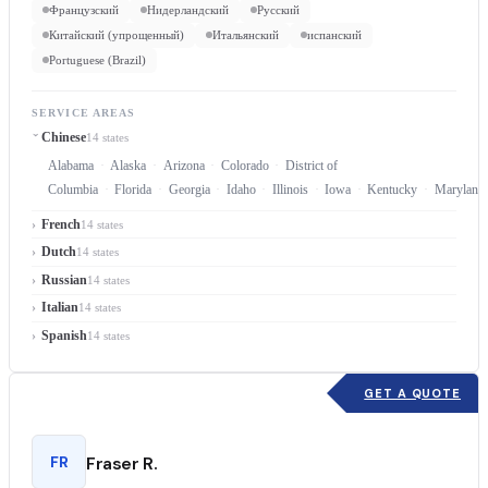
Французский
Нидерландский
Русский
Китайский (упрощенный)
Итальянский
испанский
Portuguese (Brazil)
SERVICE AREAS
Chinese
14 states
Alabama
Alaska
Arizona
Colorado
District of
Columbia
Florida
Georgia
Idaho
Illinois
Iowa
Kentucky
Maryland
French
14 states
Dutch
14 states
Russian
14 states
Italian
14 states
Spanish
14 states
GET A QUOTE
FR
Fraser R.