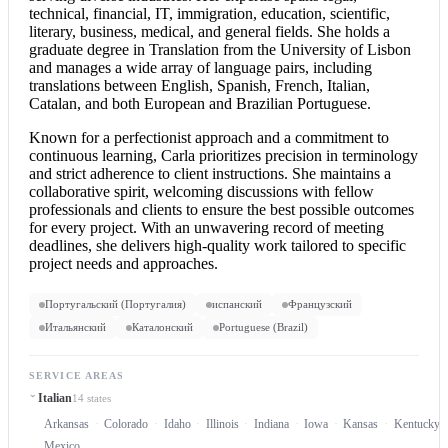
technical, financial, IT, immigration, education, scientific,
literary, business, medical, and general fields. She holds a
graduate degree in Translation from the University of Lisbon
and manages a wide array of language pairs, including
translations between English, Spanish, French, Italian,
Catalan, and both European and Brazilian Portuguese.
Known for a perfectionist approach and a commitment to
continuous learning, Carla prioritizes precision in terminology
and strict adherence to client instructions. She maintains a
collaborative spirit, welcoming discussions with fellow
professionals and clients to ensure the best possible outcomes
for every project. With an unwavering record of meeting
deadlines, she delivers high-quality work tailored to specific
project needs and approaches.
Португальский (Португалия)
испанский
Французский
Итальянский
Каталонский
Portuguese (Brazil)
SERVICE AREAS
Italian
14 states
Arkansas
Colorado
Idaho
Illinois
Indiana
Iowa
Kansas
Kentucky
Mexico