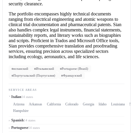
security clearance.
The portfolio encompasses highly technical documents
ranging from electrical engineering and atomic weapons to
clinical trial documentation and pharmaceutical patents. Sian
also handles complex legal instruments, financial statements,
sustainability reports, and literary works such as biographies
and scripts. Proficient in Trados and Microsoft Office tools,
Sian provides comprehensive translation and proofreading
services, ensuring precision across specialized sectors
including ecology, aeronautics, and life sciences.
испанский
Итальянский
Portuguese (Brazil)
Португальский (Португалия)
Французский
SERVICE AREAS
Italian
14 states
Arizona
Arkansas
California
Colorado
Georgia
Idaho
Louisiana
Ma
Hampshire
Spanish
14 states
Portuguese
14 states