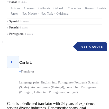
Italian
14 states
Arizona
Arkansas
California
Colorado
Connecticut
Kansas
Louisiana
Jersey
New Mexico
New York
Oklahoma
Spanish
14 states
French
14 states
Portuguese
14 states
GET A QUOTE
CL
Carla L.
Translator
Language pairs: English into Portuguese (Portugal), Spanish
(Spain) into Portuguese (Portugal), French into Portuguese
(Portugal), Italian into Portuguese (Portugal)
Carla is a dedicated translator with 24 years of experience
serving diverse industries. Her expertise spans legal,