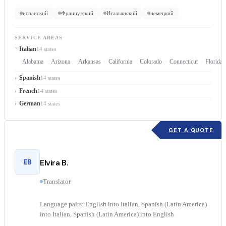
испанский
Французский
Итальянский
немецкий
SERVICE AREAS
Italian
14 states
Alabama
Arizona
Arkansas
California
Colorado
Connecticut
Florida
Spanish
14 states
French
14 states
German
14 states
GET A QUOTE
EB
Elvira B.
Translator
Language pairs: English into Italian, Spanish (Latin America)
into Italian, Spanish (Latin America) into English