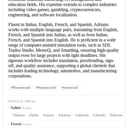
education fields. His expertise extends to complex industries
including video games, gambling, cryptocurrencies,
engineering, and software localization.
Fluent in Italian, English, French, and Spanish, Adriano
works with multiple language pairs, translating from English,
French, and Spanish into Italian, as well as from Italian,
French, and
Spanish into English
. He is proficient in a wide
range of computer-assisted translation tools, such as SDL
Trados Studio, MemoQ, and Smartling, ensuring high-quality
output even for large projects with tight deadlines. His
rigorous workflow includes translation, proofreading, sign-
off, and quality assurance, supporting a global clientele that
includes leading technology, automotive, and manufacturing
corporations.
Итальянский
Французский
испанский
SERVICE AREAS
Italian
14 states
Alabama
Alaska
Arizona
Arkansas
California
Colorado
Delaware
French
14 states