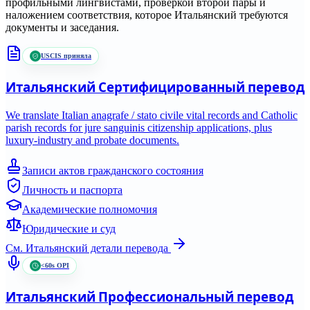
профильными лингвистами, проверкой второй пары и
наложением соответствия, которое
Итальянский
требуются
документы и заседания.
USCIS приняла
Итальянский
Сертифицированный перевод
We translate Italian anagrafe / stato civile vital records and Catholic
parish records for jure sanguinis citizenship applications, plus
luxury-industry and probate documents.
Записи актов гражданского состояния
Личность и паспорта
Академические полномочия
Юридические и суд
См.
Итальянский
детали перевода
<60s OPI
Итальянский
Профессиональный перевод