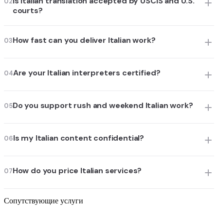
Is Italian translation accepted by USCIS and U.S.
02
courts?
How fast can you deliver Italian work?
03
Are your Italian interpreters certified?
04
Do you support rush and weekend Italian work?
05
Is my Italian content confidential?
06
How do you price Italian services?
07
Сопутствующие услуги