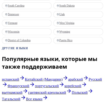
South Carolina
South Dakota
Tennessee
Utah
Vermont
West Virginia
Wisconsin
Wyoming
District of Columbia
Puerto Rico
ДРУГИЕ ЯЗЫКИ
Популярные языки, которые мы
также поддерживаем
испанский
Китайский (Мандарин)
арабский
Русский
Французский
португальский
корейский
вьетнамский
гаитянский креольский
Польский
Тагальский
Все языки