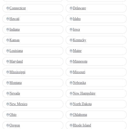
Connecticut
Delaware
Hawaii
Idaho
Indiana
Iowa
Kansas
Kentucky
Louisiana
Maine
Maryland
Minnesota
Mississippi
Missouri
Montana
Nebraska
Nevada
New Hampshire
New Mexico
North Dakota
Ohio
Oklahoma
Oregon
Rhode Island