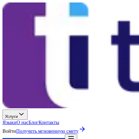
Услуги
Языки
О нас
Блог
Контакты
Войти
Получить мгновенную смету