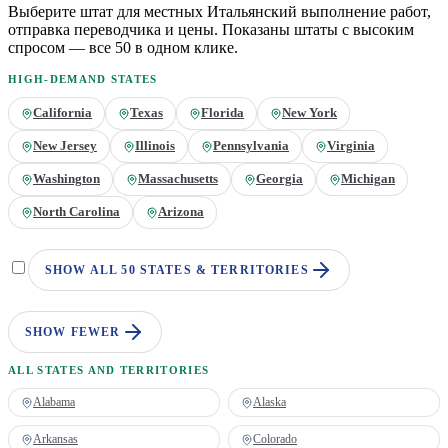
Выберите штат для местных
Итальянский
выполнение работ,
отправка переводчика и цены. Показаны штаты с высоким
спросом — все 50 в одном клике.
HIGH-DEMAND STATES
California
Texas
Florida
New York
New Jersey
Illinois
Pennsylvania
Virginia
Washington
Massachusetts
Georgia
Michigan
North Carolina
Arizona
SHOW ALL 50 STATES & TERRITORIES
SHOW FEWER
ALL STATES AND TERRITORIES
Alabama
Alaska
Arkansas
Colorado