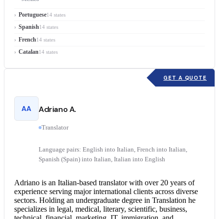
Portuguese
14 states
Spanish
14 states
French
14 states
Catalan
14 states
GET A QUOTE
AA
Adriano A.
Translator
Language pairs: English into Italian, French into Italian,
Spanish (Spain) into Italian, Italian into English
Adriano is an Italian-based translator with over 20 years of
experience serving major international clients across diverse
sectors. Holding an undergraduate degree in Translation he
specializes in legal, medical, literary, scientific, business,
technical, financial, marketing, IT, immigration, and