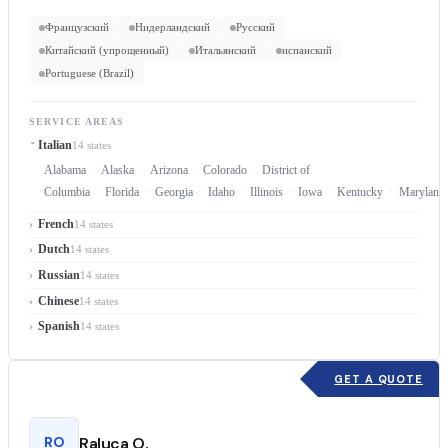
Французский
Нидерландский
Русский
Китайский (упрощенный)
Итальянский
испанский
Portuguese (Brazil)
SERVICE AREAS
Italian
14 states
Alabama
Alaska
Arizona
Colorado
District of
Columbia
Florida
Georgia
Idaho
Illinois
Iowa
Kentucky
Maryland
French
14 states
Dutch
14 states
Russian
14 states
Chinese
14 states
Spanish
14 states
GET A QUOTE
RO
Raluca O.