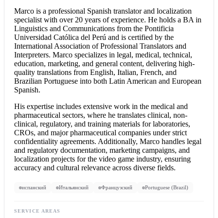
Marco is a professional
Spanish translator
and localization
specialist with over 20 years of experience. He holds a BA in
Linguistics and Communications from the Pontificia
Universidad Católica del Perú and is certified by the
International Association of Professional Translators and
Interpreters. Marco specializes in legal, medical, technical,
education, marketing, and general content, delivering high-
quality translations from English, Italian, French, and
Brazilian Portuguese into both Latin American and European
Spanish.
His expertise includes extensive work in the medical and
pharmaceutical sectors, where he translates clinical, non-
clinical, regulatory, and training materials for laboratories,
CROs, and major pharmaceutical companies under strict
confidentiality agreements. Additionally, Marco handles legal
and regulatory documentation, marketing campaigns, and
localization projects for the video game industry, ensuring
accuracy and cultural relevance across diverse fields.
испанский
Итальянский
Французский
Portuguese (Brazil)
SERVICE AREAS