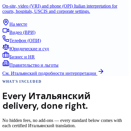
On-site, video (VRI) and phone (OPI) Italian interpretation for
courts, hospitals, USCIS and corporate settings.
На месте
Видео (ВРИ)
Телефон (ОПИ)
Юридические и суд
Бизнес и HR
Правительство и льготы
См.
Итальянский
подробности интерпретации
WHAT'S INCLUDED
Every
Итальянский
delivery
,
done right.
No hidden fees, no add-ons — every standard below comes with
each certified Итальянский translation.