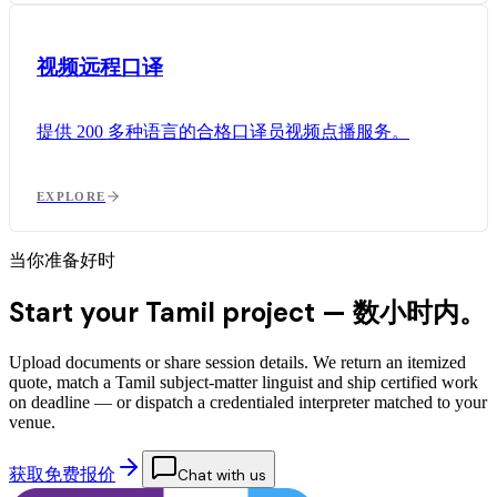
视频远程口译
提供 200 多种语言的合格口译员视频点播服务。
EXPLORE
当你准备好时
Start your Tamil project —
数小时内。
Upload documents or share session details. We return an itemized
quote, match a Tamil subject-matter linguist and ship certified work
on deadline — or dispatch a credentialed interpreter matched to your
venue.
获取免费报价
Chat with us