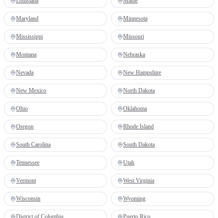
Louisiana
Maine
Maryland
Minnesota
Mississippi
Missouri
Montana
Nebraska
Nevada
New Hampshire
New Mexico
North Dakota
Ohio
Oklahoma
Oregon
Rhode Island
South Carolina
South Dakota
Tennessee
Utah
Vermont
West Virginia
Wisconsin
Wyoming
District of Columbia
Puerto Rico