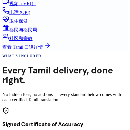
视频（VRI）
电话 (OPI)
卫生保健
移民与移民局
社区和宗教
查看
Tamil
口译详情
WHAT'S INCLUDED
Every
Tamil
delivery
,
done
right.
No hidden fees, no add-ons — every standard below comes with
each certified Tamil translation.
Signed Certificate of Accuracy