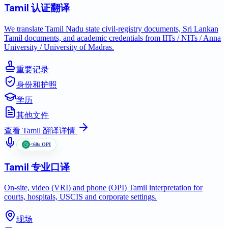
Tamil
认证翻译
We translate Tamil Nadu state civil-registry documents, Sri Lankan
Tamil documents, and academic credentials from IITs / NITs / Anna
University / University of Madras.
重要记录
身份和护照
学历
其他文件
查看
Tamil
翻译详情
<60s OPI
Tamil
专业口译
On-site, video (VRI) and phone (OPI) Tamil interpretation for
courts, hospitals, USCIS and corporate settings.
现场