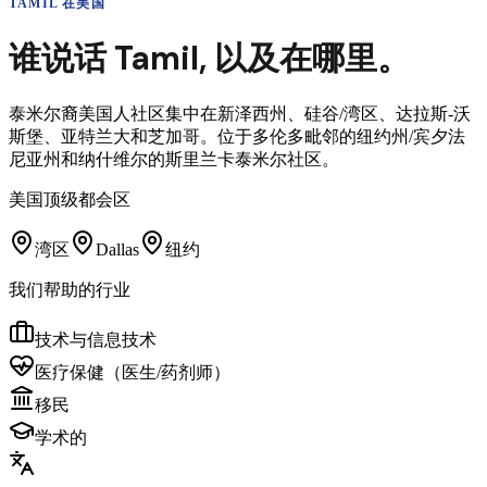
TAMIL
在美国
谁说话
Tamil
,
以及在哪里。
泰米尔裔美国人社区集中在新泽西州、硅谷/湾区、达拉斯-沃
斯堡、亚特兰大和芝加哥。位于多伦多毗邻的纽约州/宾夕法
尼亚州和纳什维尔的斯里兰卡泰米尔社区。
美国顶级都会区
湾区
Dallas
纽约
我们帮助的行业
技术与信息技术
医疗保健（医生/药剂师）
移民
学术的