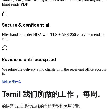
filing-ready PDF.
Secure & confidential
Files handled under NDA with TLS + AES-256 encryption end to
end.
Revisions until accepted
We refine the delivery at no charge until the receiving office accepts
it.
我们处理什么
Tamil
我们所做的工作，
每周。
的快照
Tamil
最常出现的文档类型和解释设置。