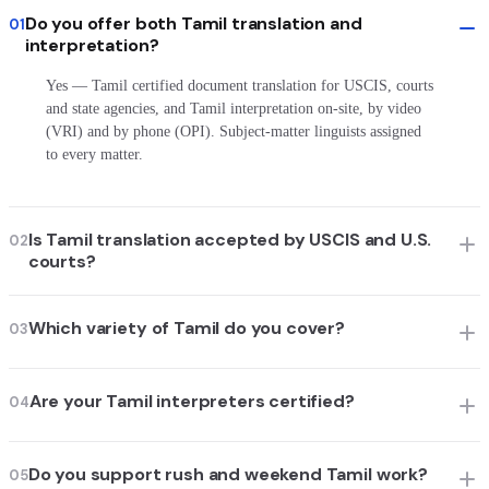
Do you offer both Tamil translation and
01
interpretation?
Yes — Tamil certified document translation for USCIS, courts
and state agencies, and Tamil interpretation on-site, by video
(VRI) and by phone (OPI). Subject-matter linguists assigned
to every matter.
Is Tamil translation accepted by USCIS and U.S.
02
courts?
Which variety of Tamil do you cover?
03
Are your Tamil interpreters certified?
04
Do you support rush and weekend Tamil work?
05