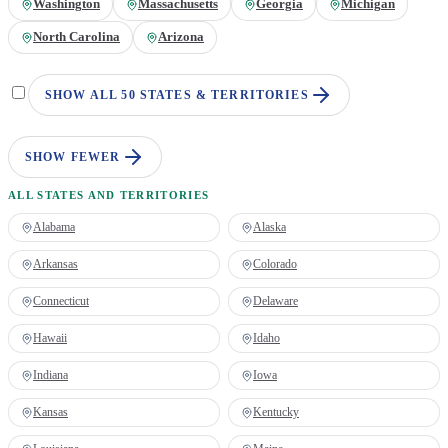
Washington
Massachusetts
Georgia
Michigan
North Carolina
Arizona
SHOW ALL 50 STATES & TERRITORIES
SHOW FEWER
ALL STATES AND TERRITORIES
Alabama
Alaska
Arkansas
Colorado
Connecticut
Delaware
Hawaii
Idaho
Indiana
Iowa
Kansas
Kentucky