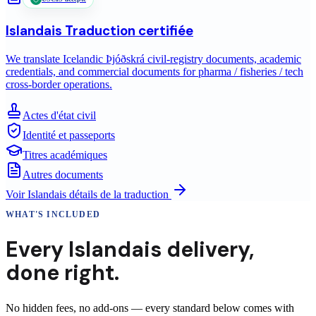
Islandais
Traduction certifiée
We translate Icelandic Þjóðskrá civil-registry documents, academic
credentials, and commercial documents for pharma / fisheries / tech
cross-border operations.
Actes d'état civil
Identité et passeports
Titres académiques
Autres documents
Voir
Islandais
détails de la traduction
WHAT'S INCLUDED
Every
Islandais
delivery
,
done right.
No hidden fees, no add-ons — every standard below comes with