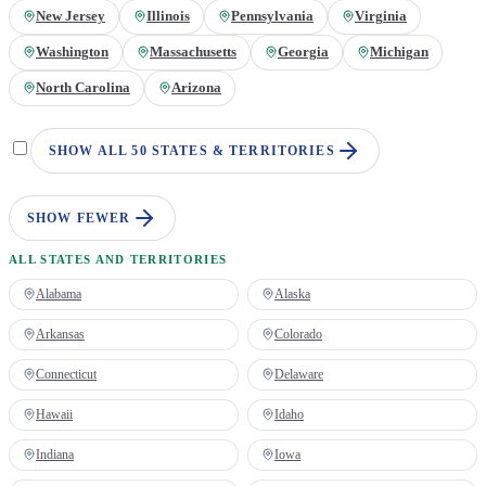
New Jersey
Illinois
Pennsylvania
Virginia
Washington
Massachusetts
Georgia
Michigan
North Carolina
Arizona
SHOW ALL 50 STATES & TERRITORIES
SHOW FEWER
ALL STATES AND TERRITORIES
Alabama
Alaska
Arkansas
Colorado
Connecticut
Delaware
Hawaii
Idaho
Indiana
Iowa