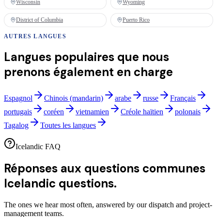
Wisconsin
Wyoming
District of Columbia
Puerto Rico
AUTRES LANGUES
Langues populaires que nous
prenons également en charge
Espagnol
Chinois (mandarin)
arabe
russe
Français
portugais
coréen
vietnamien
Créole haïtien
polonais
Tagalog
Toutes les langues
Icelandic FAQ
Réponses aux questions communes
Icelandic questions.
The ones we hear most often, answered by our dispatch and project-
management teams.