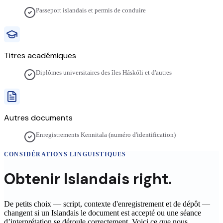
Passeport islandais et permis de conduire
Titres académiques
Diplômes universitaires des îles Háskóli et d'autres
Autres documents
Enregistrements Kennitala (numéro d'identification)
CONSIDÉRATIONS LINGUISTIQUES
Obtenir
Islandais
right.
De petits choix — script, contexte d'enregistrement et de dépôt —
changent si un
Islandais
le document est accepté ou une séance
d’interprétation se déroule correctement. Voici ce que nous