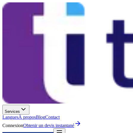
Services
Langues
À propos
Blog
Contact
Connexion
Obtenir un devis instantané