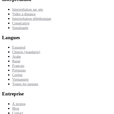
Interprétation sur site
Vidéo à distance
Interprétation téléphonique
Consécutive
Simultanée
Langues
Espagnol
Chinois (mandarin)
Arabe
Russe
Français
Portugais
Coréen
Vietnamien
Toutes les langues
Entreprise
À propos
Blog
Contact