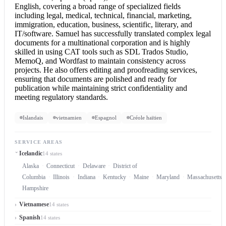
English
, covering a broad range of specialized fields
including legal, medical, technical, financial, marketing,
immigration, education, business, scientific, literary, and
IT/software. Samuel has successfully translated complex legal
documents for a multinational corporation and is highly
skilled in using CAT tools such as SDL Trados Studio,
MemoQ, and Wordfast to maintain consistency across
projects. He also offers editing and proofreading services,
ensuring that documents are polished and ready for
publication while maintaining strict confidentiality and
meeting regulatory standards.
Islandais
vietnamien
Espagnol
Créole haïtien
SERVICE AREAS
Icelandic
14 states
Alaska
Connecticut
Delaware
District of
Columbia
Illinois
Indiana
Kentucky
Maine
Maryland
Massachusetts
Hampshire
Vietnamese
14 states
Spanish
14 states