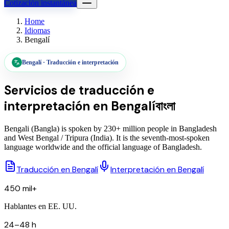
Cotización instantánea
Home
Idiomas
Bengalí
Bengalí
·
Traducción e interpretación
Servicios de traducción e
interpretación en
Bengalí
বাংলা
Bengali (Bangla) is spoken by 230+ million people in Bangladesh
and West Bengal / Tripura (India). It is the seventh-most-spoken
language worldwide and the official language of Bangladesh.
Traducción en Bengalí
Interpretación en Bengalí
450 mil+
Hablantes en EE. UU.
24–48 h