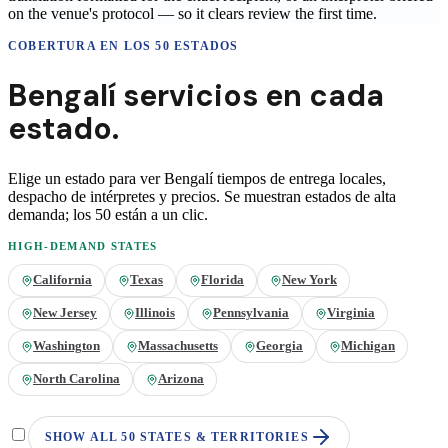
on the venue's protocol — so it clears review the first time.
COBERTURA EN LOS 50 ESTADOS
Bengalí
servicios en
cada
estado.
Elige un estado para ver
Bengalí
tiempos de entrega locales,
despacho de intérpretes y precios. Se muestran estados de alta
demanda; los 50 están a un clic.
HIGH-DEMAND STATES
California
Texas
Florida
New York
New Jersey
Illinois
Pennsylvania
Virginia
Washington
Massachusetts
Georgia
Michigan
North Carolina
Arizona
SHOW ALL 50 STATES & TERRITORIES