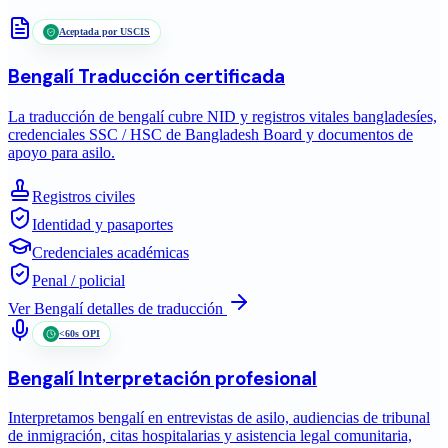
Aceptada por USCIS
Bengalí
Traducción certificada
La traducción de bengalí cubre NID y registros vitales bangladesíes,
credenciales SSC / HSC de Bangladesh Board y documentos de
apoyo para asilo.
Registros civiles
Identidad y pasaportes
Credenciales académicas
Penal / policial
Ver
Bengalí
detalles de traducción
<60s OPI
Bengalí
Interpretación profesional
Interpretamos bengalí en entrevistas de asilo, audiencias de tribunal
de inmigración, citas hospitalarias y asistencia legal comunitaria,