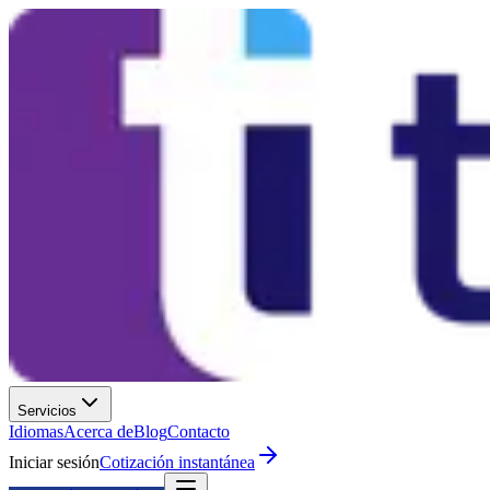
Servicios
Idiomas
Acerca de
Blog
Contacto
Iniciar sesión
Cotización instantánea