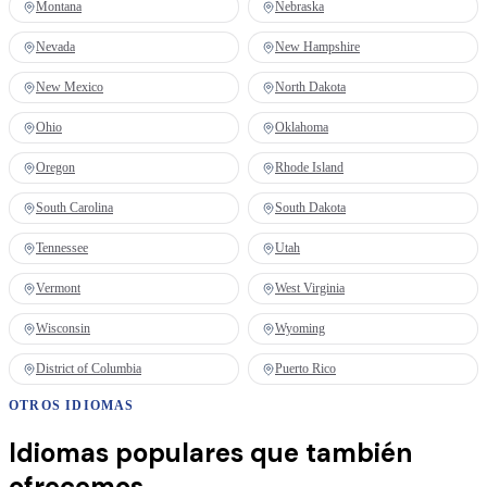
Montana
Nebraska
Nevada
New Hampshire
New Mexico
North Dakota
Ohio
Oklahoma
Oregon
Rhode Island
South Carolina
South Dakota
Tennessee
Utah
Vermont
West Virginia
Wisconsin
Wyoming
District of Columbia
Puerto Rico
OTROS IDIOMAS
Idiomas populares que también
ofrecemos