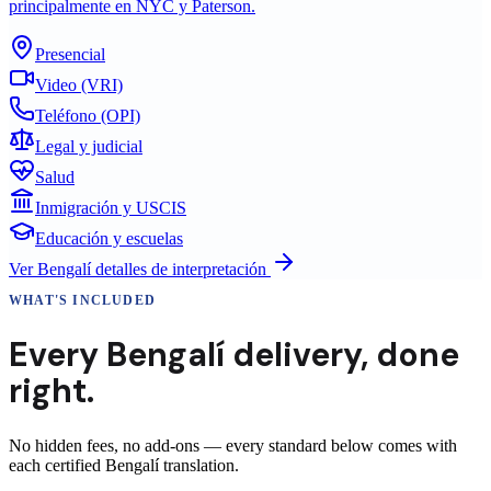
principalmente en NYC y Paterson.
Presencial
Video (VRI)
Teléfono (OPI)
Legal y judicial
Salud
Inmigración y USCIS
Educación y escuelas
Ver
Bengalí
detalles de interpretación
WHAT'S INCLUDED
Every
Bengalí
delivery
,
done
right.
No hidden fees, no add-ons — every standard below comes with
each certified Bengalí translation.