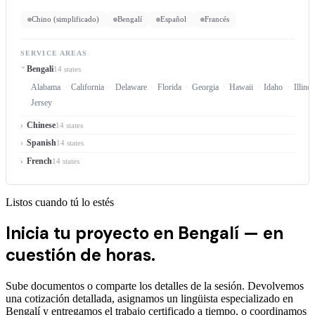
Chino (simplificado)
Bengalí
Español
Francés
SERVICE AREAS
Bengali
14 states
Alabama
California
Delaware
Florida
Georgia
Hawaii
Idaho
Illinoi
Jersey
Chinese
14 states
Spanish
14 states
French
14 states
Listos cuando tú lo estés
Inicia tu proyecto en Bengalí —
en
cuestión de horas.
Sube documentos o comparte los detalles de la sesión. Devolvemos
una cotización detallada, asignamos un lingüista especializado en
Bengalí y entregamos el trabajo certificado a tiempo, o coordinamos