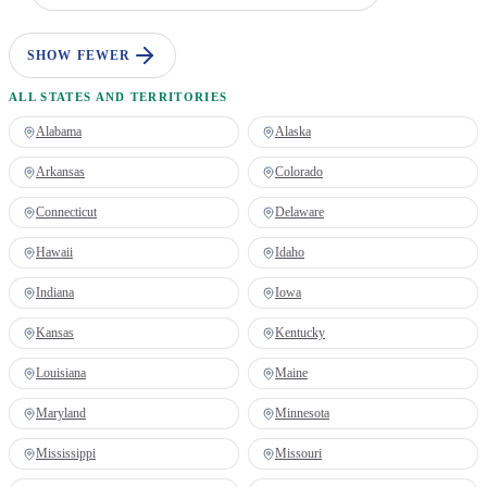
SHOW FEWER
ALL STATES AND TERRITORIES
Alabama
Alaska
Arkansas
Colorado
Connecticut
Delaware
Hawaii
Idaho
Indiana
Iowa
Kansas
Kentucky
Louisiana
Maine
Maryland
Minnesota
Mississippi
Missouri