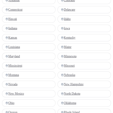
Arkansas
Colorado
Connecticut
Delaware
Hawaii
Idaho
Indiana
Iowa
Kansas
Kentucky
Louisiana
Maine
Maryland
Minnesota
Mississippi
Missouri
Montana
Nebraska
Nevada
New Hampshire
New Mexico
North Dakota
Ohio
Oklahoma
Oregon
Rhode Island