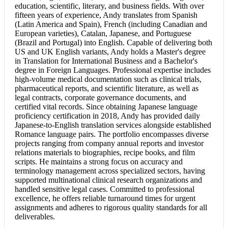
education, scientific, literary, and business fields. With over
fifteen years of experience, Andy translates from Spanish
(Latin America and Spain), French (including Canadian and
European varieties), Catalan, Japanese, and Portuguese
(Brazil and Portugal) into English. Capable of delivering both
US and UK English variants, Andy holds a Master's degree
in Translation for International Business and a Bachelor's
degree in Foreign Languages. Professional expertise includes
high-volume medical documentation such as clinical trials,
pharmaceutical reports, and scientific literature, as well as
legal contracts, corporate governance documents, and
certified vital records. Since obtaining Japanese language
proficiency certification in 2018, Andy has provided daily
Japanese-to-English translation services alongside established
Romance language pairs. The portfolio encompasses diverse
projects ranging from company annual reports and investor
relations materials to biographies, recipe books, and film
scripts. He maintains a strong focus on accuracy and
terminology management across specialized sectors, having
supported multinational clinical research organizations and
handled sensitive legal cases. Committed to professional
excellence, he offers reliable turnaround times for urgent
assignments and adheres to rigorous quality standards for all
deliverables.