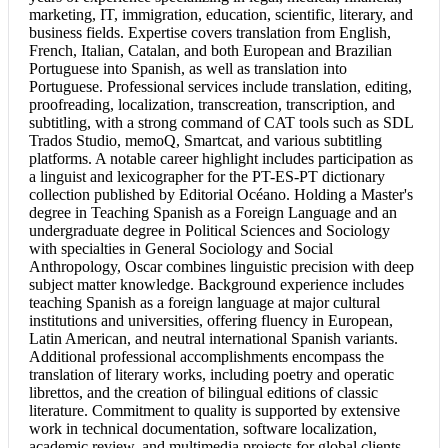
marketing, IT, immigration, education, scientific, literary, and
business fields. Expertise covers translation from English,
French, Italian, Catalan, and both European and Brazilian
Portuguese into Spanish, as well as translation into
Portuguese. Professional services include translation, editing,
proofreading, localization, transcreation, transcription, and
subtitling, with a strong command of CAT tools such as SDL
Trados Studio, memoQ, Smartcat, and various subtitling
platforms. A notable career highlight includes participation as
a linguist and lexicographer for the PT-ES-PT dictionary
collection published by Editorial Océano. Holding a Master's
degree in Teaching Spanish as a Foreign Language and an
undergraduate degree in Political Sciences and Sociology
with specialties in General Sociology and Social
Anthropology, Oscar combines linguistic precision with deep
subject matter knowledge. Background experience includes
teaching Spanish as a foreign language at major cultural
institutions and universities, offering fluency in European,
Latin American, and neutral international Spanish variants.
Additional professional accomplishments encompass the
translation of literary works, including poetry and operatic
librettos, and the creation of bilingual editions of classic
literature. Commitment to quality is supported by extensive
work in technical documentation, software localization,
academic review, and multimedia projects for global clients.