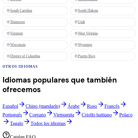
South Carolina
South Dakota
Tennessee
Utah
Vermont
West Virginia
Wisconsin
Wyoming
District of Columbia
Puerto Rico
OTROS IDIOMAS
Idiomas populares que también
ofrecemos
Español
Chino (mandarín)
Árabe
Ruso
Francés
Portugués
Coreano
Vietnamita
Criollo haitiano
Polaco
Tagalo
Todos los idiomas
Catalan FAQ