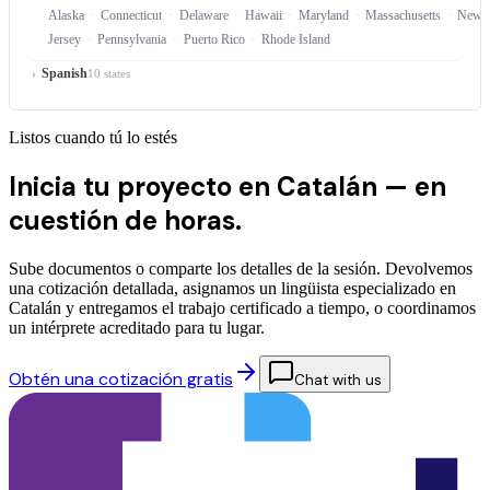
Alaska
Connecticut
Delaware
Hawaii
Maryland
Massachusetts
New
Jersey
Pennsylvania
Puerto Rico
Rhode Island
Spanish
10 states
Listos cuando tú lo estés
Inicia tu proyecto en Catalán —
en
cuestión de horas.
Sube documentos o comparte los detalles de la sesión. Devolvemos
una cotización detallada, asignamos un lingüista especializado en
Catalán y entregamos el trabajo certificado a tiempo, o coordinamos
un intérprete acreditado para tu lugar.
Obtén una cotización gratis
Chat with us