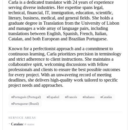
Carla is a dedicated translator with 24 years of experience
serving diverse industries. Her expertise spans legal,
technical, financial, IT, immigration, education, scientific,
literary, business, medical, and general fields. She holds a
graduate degree in Translation from the University of Lisbon
and manages a wide array of language pairs, including
translations between English, Spanish, French, Italian,
Catalan, and both European and Brazilian Portuguese.
Known for a perfectionist approach and a commitment to
continuous learning, Carla prioritizes precision in terminology
and strict adherence to client instructions. She maintains a
collaborative spirit, welcoming discussions with fellow
professionals and clients to ensure the best possible outcomes
for every project. With an unwavering record of meeting
deadlines, she delivers high-quality work tailored to specific
project needs and approaches.
Portugués (Portugal)
Español
Francés
Italiano
Catalán
Portuguese (Brazil)
SERVICE AREAS
Catalan
14 states