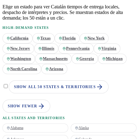
Elige un estado para ver
Catalán
tiempos de entrega locales,
despacho de intérpretes y precios. Se muestran estados de alta
demanda; los 50 están a un clic.
HIGH-DEMAND STATES
California
Texas
Florida
New York
New Jersey
Illinois
Pennsylvania
Virginia
Washington
Massachusetts
Georgia
Michigan
North Carolina
Arizona
SHOW ALL 50 STATES & TERRITORIES
SHOW FEWER
ALL STATES AND TERRITORIES
Alabama
Alaska