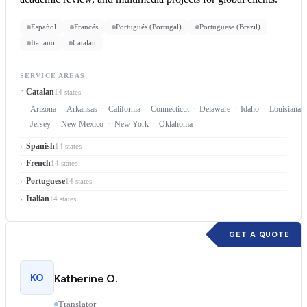
Español
Francés
Portugués (Portugal)
Portuguese (Brazil)
Italiano
Catalán
SERVICE AREAS
Catalan
14 states
Arizona
Arkansas
California
Connecticut
Delaware
Idaho
Louisiana
Jersey
New Mexico
New York
Oklahoma
Spanish
14 states
French
14 states
Portuguese
14 states
Italian
14 states
GET A QUOTE
KO
Katherine O.
Translator