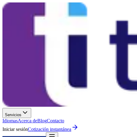
Servicios
Idiomas
Acerca de
Blog
Contacto
Iniciar sesión
Cotización instantánea