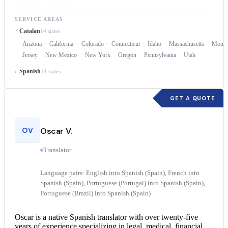
SERVICE AREAS
Catalan
14 states
Arizona
California
Colorado
Connecticut
Idaho
Massachusetts
Monta
Jersey
New Mexico
New York
Oregon
Pennsylvania
Utah
Spanish
14 states
GET A QUOTE
OV
Oscar V.
Translator
Language pairs: English into Spanish (Spain), French into
Spanish (Spain), Portuguese (Portugal) into Spanish (Spain),
Portuguese (Brazil) into Spanish (Spain)
Oscar is a native
Spanish translator
with over twenty-five
years of experience specializing in legal, medical, financial,