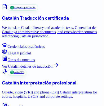
Aceptada por USCIS
Catalán
Traducción certificada
We translate Catalan literary and academic texts, Generalitat de
Catalunya administrative documents, and cross-border contracts
referencing Catalan jurisdiction.
Credenciales académicas
Legal y judicial
Otros documentos
Ver
Catalán
detalles de traducción
<60s OPI
Catalán
Interpretación profesional
On-site, video (VRI) and phone (OPI) Catalan interpretation for
courts, hospitals, USCIS and corporate settings.