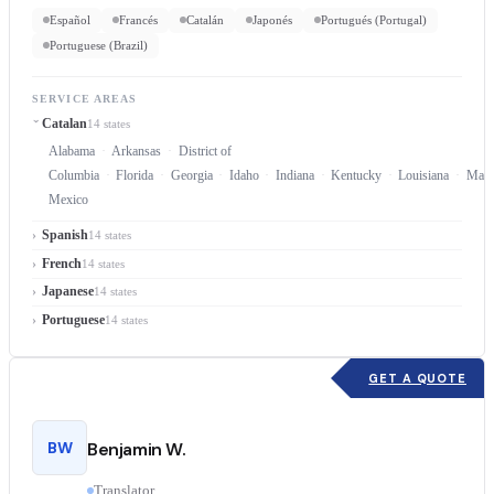
Español
Francés
Catalán
Japonés
Portugués (Portugal)
Portuguese (Brazil)
SERVICE AREAS
Catalan
14 states
Alabama
Arkansas
District of
Columbia
Florida
Georgia
Idaho
Indiana
Kentucky
Louisiana
Mary
Mexico
Spanish
14 states
French
14 states
Japanese
14 states
Portuguese
14 states
GET A QUOTE
BW
Benjamin W.
Translator