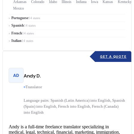
Arkansas
Colorado
Idaho
Illinois
Indiana
Iowa
Kansas
Kentucky
Mexico
Portuguese
14 states
Spanish
14 states
French
14 states
Italian
14 states
GET A QUOTE
AD
Andy D.
Translator
Language pairs: Spanish (Latin America) into English, Spanish
(Spain) into English, French into English, French (Canada)
into English
Andy is a full-time freelance translator specializing in
medical, legal, technical, financial, marketing, immigration,